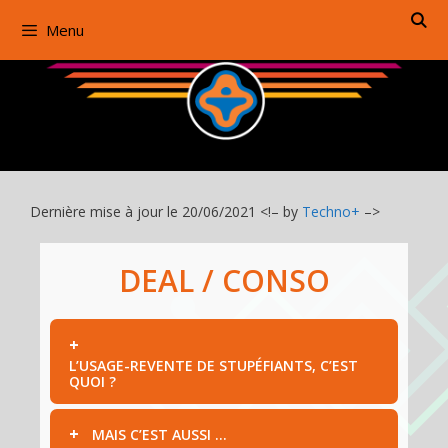
Aller
Menu
au
contenu
Dernière mise à jour le 20/06/2021 <!– by
Techno+
–>
DEAL / CONSO
L’USAGE-REVENTE DE STUPÉFIANTS, C’EST
QUOI ?
MAIS C’EST AUSSI …