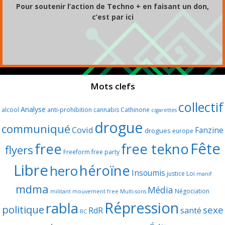
Pour soutenir l’action de Techno + en faisant un don,
c’est par ici
Mots clefs
collectif
Analyse
alcool
anti-prohibition
cannabis
Cathinone
cigarettes
drogue
communiqué
Covid
Fanzine
drogues
europe
Fête
free
free tekno
flyers
Freeform
free party
Libre
héroïne
hero
Insoumis
justice
Loi
manif
mdma
Média
Négociation
militant
mouvement free
Multi-sons
Répression
rabla
politique
sexe
RdR
santé
RC