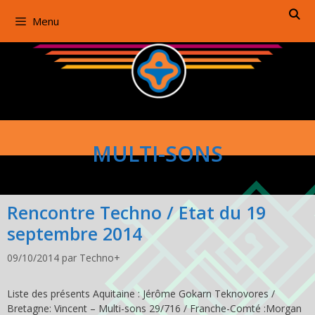
Aller
Menu
au
contenu
MULTI-SONS
Rencontre Techno / Etat du 19
septembre 2014
09/10/2014
par
Techno+
Liste des présents Aquitaine : Jérôme Gokarn Teknovores /
Bretagne: Vincent – Multi-sons 29/716 / Franche-Comté :Morgan