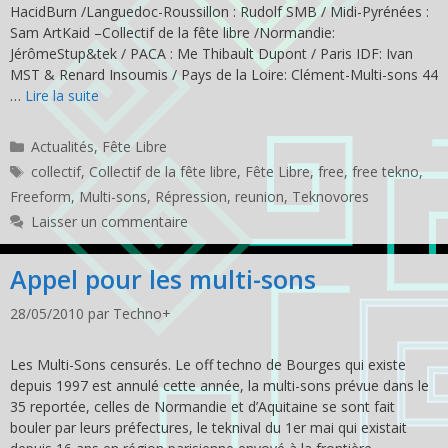
HacidBurn /Languedoc-Roussillon : Rudolf SMB / Midi-Pyrénées :
Sam ArtKaid –Collectif de la fête libre /Normandie:
JérômeStup&tek / PACA : Me Thibault Dupont / Paris IDF: Ivan
MST & Renard Insoumis / Pays de la Loire: Clément-Multi-sons 44
…
Lire la suite
Catégories
Actualités
,
Fête Libre
Étiquettes
collectif
,
Collectif de la fête libre
,
Fête Libre
,
free
,
free tekno
,
Freeform
,
Multi-sons
,
Répression
,
reunion
,
Teknovores
Laisser un commentaire
Appel pour les multi-sons
28/05/2010
par
Techno+
Les Multi-Sons censurés. Le off techno de Bourges qui existe
depuis 1997 est annulé cette année, la multi-sons prévue dans le
35 reportée, celles de Normandie et d’Aquitaine se sont fait
bouler par leurs préfectures, le teknival du 1er mai qui existait