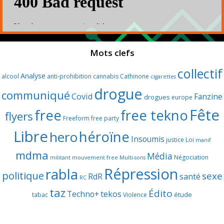
Mots clefs
collectif
Analyse
alcool
anti-prohibition
cannabis
Cathinone
cigarettes
drogue
communiqué
Covid
Fanzine
drogues
europe
Fête
free
free tekno
flyers
Freeform
free party
Libre
héroïne
hero
Insoumis
justice
Loi
manif
mdma
Média
Négociation
militant
mouvement free
Multi-sons
Répression
rabla
politique
sexe
RdR
santé
RC
taz
Édito
Techno+
tekos
étude
tabac
Violence