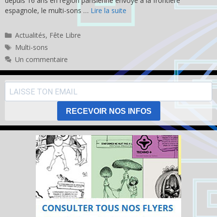
depuis 16 ans en région parisienne envoyé à la frontière
espagnole, le multi-sons …
Lire la suite
Catégories
Actualités
,
Fête Libre
Étiquettes
Multi-sons
Un commentaire
RECEVOIR NOS INFOS