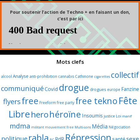
Pour soutenir l’action de Techno + en faisant un don,
c’est par ici
Mots clefs
collectif
Analyse
alcool
anti-prohibition
cannabis
Cathinone
cigarettes
drogue
communiqué
Covid
Fanzine
drogues
europe
Fête
free
free tekno
flyers
Freeform
free party
Libre
héroïne
hero
Insoumis
justice
Loi
manif
mdma
Média
Négociation
militant
mouvement free
Multi-sons
Répression
rabla
politique
sexe
RdR
santé
RC