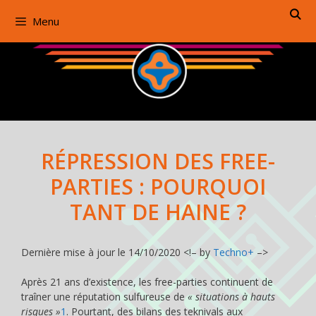
Aller
Menu
au
contenu
RÉPRESSION DES FREE-
PARTIES : POURQUOI
TANT DE HAINE ?
Dernière mise à jour le 14/10/2020 <!– by
Techno+
–>
Après 21 ans d’existence, les free-parties continuent de
traîner une réputation sulfureuse de
« situations à hauts
risques »
1
. Pourtant, des bilans des teknivals aux