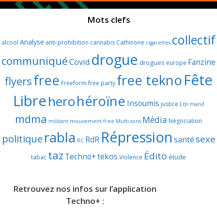
Mots clefs
collectif
Analyse
alcool
anti-prohibition
cannabis
Cathinone
cigarettes
drogue
communiqué
Covid
Fanzine
drogues
europe
Fête
free
free tekno
flyers
Freeform
free party
Libre
héroïne
hero
Insoumis
justice
Loi
manif
mdma
Média
Négociation
militant
mouvement free
Multi-sons
Répression
rabla
politique
sexe
RdR
santé
RC
taz
Édito
Techno+
tekos
étude
tabac
Violence
Retrouvez nos infos sur l’application
Techno+ :