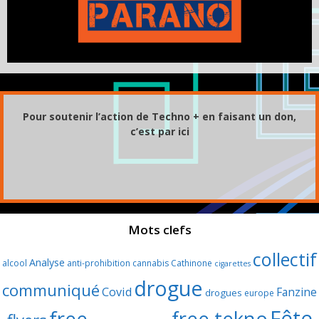
Pour soutenir l’action de Techno + en faisant un don,
c’est par ici
Mots clefs
collectif
Analyse
alcool
anti-prohibition
cannabis
Cathinone
cigarettes
drogue
communiqué
Covid
Fanzine
drogues
europe
Fête
free
free tekno