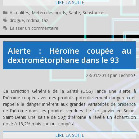
LIRE LA SUITE
Catégories
Actualités
,
Météo des prods
,
Santé
,
Substances
Étiquettes
drogue
,
mdma
,
taz
Laisser un commentaire
Alerte : Héroïne coupée au
dextrométorphane dans le 93
28/01/2013
par
Techno+
La Direction Générale de la Santé (DGS) lance une alerte à
l’héroïne coupée avec des produits potentiellement dangereux et
rappelle le danger inhérent aux grandes variabilités de présence
de l’héroïne dans les poudres vendues. Le 1er janvier en Seine-
Saint-Denis une saisie de 50g d’héroïne a révélé un échantillon
dosé à 15,2% mais surtout coupé à …
LIRE LA SUITE