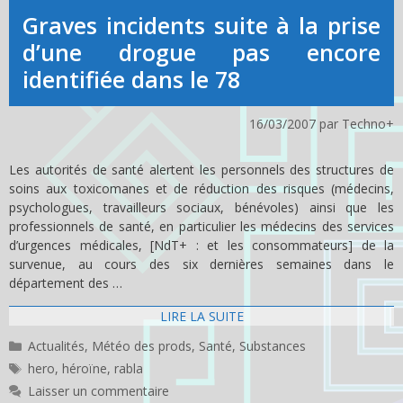
Graves incidents suite à la prise
d’une drogue pas encore
identifiée dans le 78
16/03/2007
par
Techno+
Les autorités de santé alertent les personnels des structures de
soins aux toxicomanes et de réduction des risques (médecins,
psychologues, travailleurs sociaux, bénévoles) ainsi que les
professionnels de santé, en particulier les médecins des services
d’urgences médicales, [NdT+ : et les consommateurs] de la
survenue, au cours des six dernières semaines dans le
département des …
LIRE LA SUITE
Catégories
Actualités
,
Météo des prods
,
Santé
,
Substances
Étiquettes
hero
,
héroïne
,
rabla
Laisser un commentaire