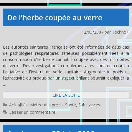
De l’herbe coupée au verre
12/03/2007
par
Techno+
Les autorités sanitaires Française ont été informées de deux cas
de pathologies respiratoires sérieuses possiblement liées à la
consommation d’herbe de cannabis coupée avec des microbilles
de verre. Des investigations complémentaires sont en cours à
l’initiative de l’Institut de veille sanitaire. Augmenter le poids et
l’attractivité du produit par un aspect brillant pourrait expliquer la
…
LIRE LA SUITE
Catégories
Actualités
,
Météo des prods
,
Santé
,
Substances
Laisser un commentaire