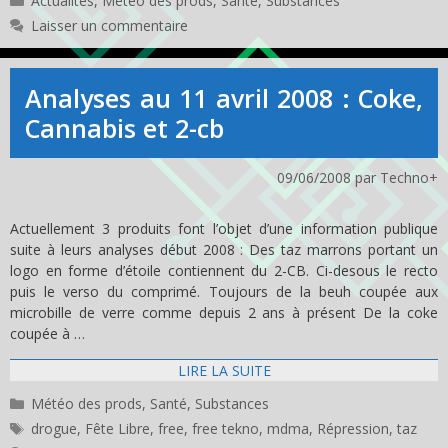
Actualités
,
Météo des prods
,
Santé
,
Substances
Laisser un commentaire
Analyses au 11 avril 2008 : Coke,
Cannabis et 2-cb
09/06/2008
par
Techno+
Actuellement 3 produits font l’objet d’une information publique
suite à leurs analyses début 2008 : Des taz marrons portant un
logo en forme d’étoile contiennent du 2-CB. Ci-desous le recto
puis le verso du comprimé. Toujours de la beuh coupée aux
microbille de verre comme depuis 2 ans à présent De la coke
coupée à …
LIRE LA SUITE
Catégories
Météo des prods
,
Santé
,
Substances
Étiquettes
drogue
,
Fête Libre
,
free
,
free tekno
,
mdma
,
Répression
,
taz