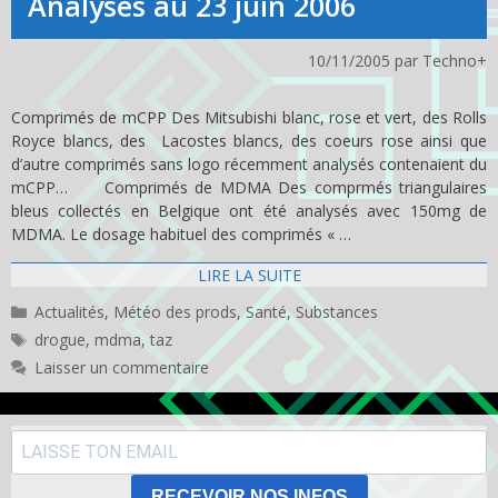
Analyses au 23 juin 2006
10/11/2005
par
Techno+
Comprimés de mCPP Des Mitsubishi blanc, rose et vert, des Rolls
Royce blancs, des Lacostes blancs, des coeurs rose ainsi que
d’autre comprimés sans logo récemment analysés contenaient du
mCPP… Comprimés de MDMA Des comprmés triangulaires
bleus collectés en Belgique ont été analysés avec 150mg de
MDMA. Le dosage habituel des comprimés « …
LIRE LA SUITE
Catégories
Actualités
,
Météo des prods
,
Santé
,
Substances
Étiquettes
drogue
,
mdma
,
taz
Laisser un commentaire
RECEVOIR NOS INFOS