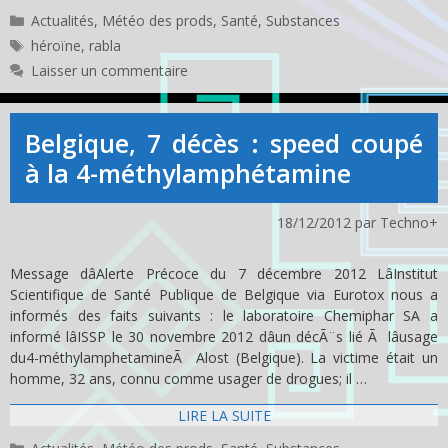
Catégories
Actualités
,
Météo des prods
,
Santé
,
Substances
Étiquettes
héroïne
,
rabla
Laisser un commentaire
Belgique, 7 décès : speed coupé
à la 4-méthylamphétamine
18/12/2012
par
Techno+
Message dâAlerte Précoce du 7 décembre 2012 LâInstitut
Scientifique de Santé Publique de Belgique via Eurotox nous a
informés des faits suivants : le laboratoire Chemiphar SA a
informé lâISSP le 30 novembre 2012 dâun décÃ¨s lié Ã lâusage
du4-méthylamphetamineÃ Alost (Belgique). La victime était un
homme, 32 ans, connu comme usager de drogues; il …
LIRE LA SUITE
Catégories