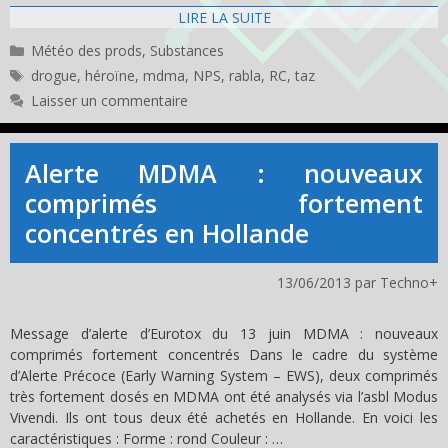
LIRE LA SUITE
Catégories
Météo des prods
,
Substances
Étiquettes
drogue
,
héroïne
,
mdma
,
NPS
,
rabla
,
RC
,
taz
Laisser un commentaire
Alerte MDMA : nouveaux
comprimés fortement
concentrés en Hollande
13/06/2013
par
Techno+
Message d’alerte d’Eurotox du 13 juin MDMA : nouveaux
comprimés fortement concentrés Dans le cadre du système
d’Alerte Précoce (Early Warning System – EWS), deux comprimés
très fortement dosés en MDMA ont été analysés via l’asbl Modus
Vivendi. Ils ont tous deux été achetés en Hollande. En voici les
caractéristiques : Forme : rond Couleur : …