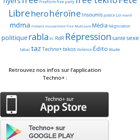
flyers
Freeform
free party
Libre
héroïne
hero
Insoumis
justice
Loi
manif
mdma
Média
Négociation
militant
mouvement free
Multi-sons
Répression
rabla
politique
sexe
RdR
santé
RC
taz
Édito
Techno+
tekos
étude
tabac
Violence
Retrouvez nos infos sur l’application
Techno+ :