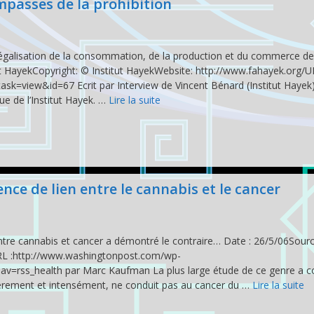
impasses de la prohibition
 la légalisation de la consommation, de la production et du commerce d
ut HayekCopyright: © Institut HayekWebsite: http://www.fahayek.org/U
k=view&id=67 Ecrit par Interview de Vincent Bénard (Institut Hayek
ue de l’Institut Hayek. …
Lire la suite
ce de lien entre le cannabis et le cancer
ntre cannabis et cancer a démontré le contraire… Date : 26/5/06Sourc
RL :http://www.washingtonpost.com/wp-
v=rss_health par Marc Kaufman La plus large étude de ce genre a c
rement et intensément, ne conduit pas au cancer du …
Lire la suite