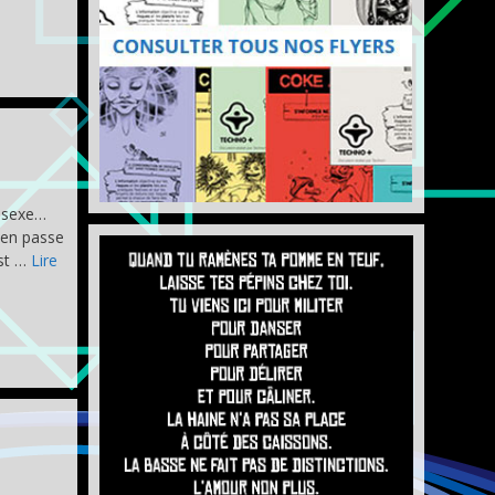
 sexe…
 en passe
est …
Lire