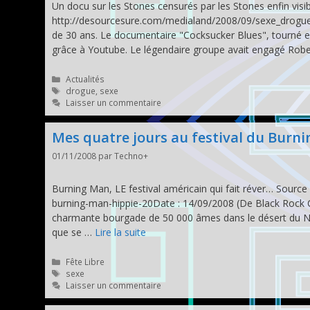
Un docu sur les Stones censurés par les Stones enfin visi
http://desourcesure.com/medialand/2008/09/sexe_drogue_e
de 30 ans. Le documentaire "Cocksucker Blues", tourné ent
grâce à Youtube. Le légendaire groupe avait engagé Rob
Catégories
Actualités
Étiquettes
drogue
,
sexe
Laisser un commentaire
Mes quatre jours au festival du Burnin
01/11/2008
par
Techno+
Burning Man, LE festival américain qui fait réver… Sourc
burning-man-hippie-20Date : 14/09/2008 (De Black Rock Ci
charmante bourgade de 50 000 âmes dans le désert du Neva
que se …
Lire la suite
Catégories
Fête Libre
Étiquettes
sexe
Laisser un commentaire