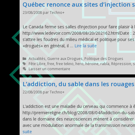
Québec renonce aux sites d’injection 
23/08/2008
par
Techno+
Le Canada ferme ses salles d’injection pour faire plaisir à
http://www.ledevoir.com/2008/08/20/202162.htmlDate : 2
s’attire les foudres du milieu médical et politique pour se
«drogués» en général, il …
Lire la suite
Catégories
Actualités
,
Guerre aux Drogues
,
Politique des Drogues
Étiquettes
Fête Libre
,
free
,
free tekno
,
hero
,
héroïne
,
rabla
,
Répression
,
s
Laisser un commentaire
L’addiction, du sable dans les rouage
22/08/2008
par
Techno+
L’addiction est une maladie du cerveau qui commence à 
http://premiereligne.ch/blog/2008/08/04/laddiction-du-s
dans le domaine des neurosciences mènent à considérer 
avec une modulation anormale de la transmission neuron
suite