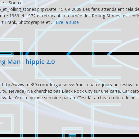
ble… Source :
t_rolling_stones.php?Date :15-09-2008 Les fans attendaient cela de
re 1969 et 1972 et retraçant la tournée des Rolling Stones, est enfin
ert Frank, photographe et …
Lire la suite
g Man : hippie 2.0
e : http://www.rue89.com/droguesnews/mes-quatre-jours-au-festival-d
ty, Nevada) Ne cherchez pas Black Rock City sur une carte. Car cett
da n’existe qu’une semaine par an. C’est là, au beau milieu de nulle