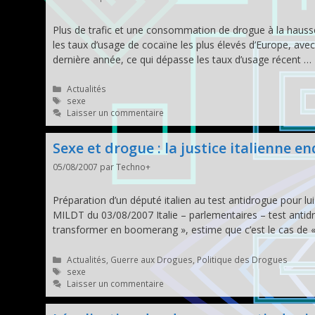
Plus de trafic et une consommation de drogue à la haus
les taux d’usage de cocaïne les plus élevés d’Europe, av
dernière année, ce qui dépasse les taux d’usage récent …
Catégories
Actualités
Étiquettes
sexe
Laisser un commentaire
Sexe et drogue : la justice italienne e
05/08/2007
par
Techno+
Préparation d’un député italien au test antidrogue pour lu
MILDT du 03/08/2007 Italie – parlementaires – test ant
transformer en boomerang », estime que c’est le cas de « 
Catégories
Actualités
,
Guerre aux Drogues
,
Politique des Drogues
Étiquettes
sexe
Laisser un commentaire