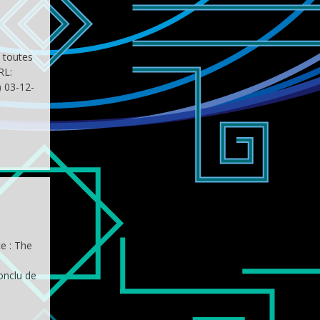
e toutes
RL:
) 03-12-
e : The
onclu de