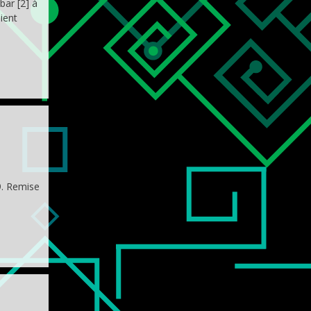
bar [2] à
ient
9. Remise