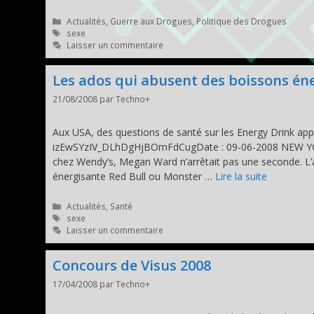
Catégories
Actualités
,
Guerre aux Drogues
,
Politique des Drogues
Étiquettes
sexe
Laisser un commentaire
Les ados qui abusent des boissons én
21/08/2008
par
Techno+
Aux USA, des questions de santé sur les Energy Drink ap
izEwSYzIV_DLhDgHjBOmFdCugDate : 09-06-2008 NEW YORK –
chez Wendy’s, Megan Ward n’arrêtait pas une seconde. L’
énergisante Red Bull ou Monster …
Lire la suite
Catégories
Actualités
,
Santé
Étiquettes
sexe
Laisser un commentaire
Concours de Visus 2008
17/04/2008
par
Techno+