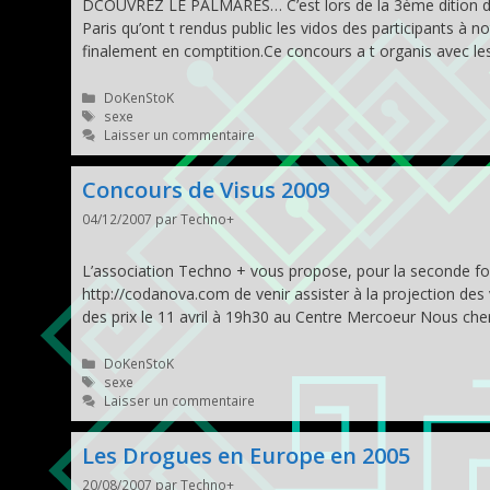
DCOUVREZ LE PALMARES… C’est lors de la 3ème dition du fes
Paris qu’ont t rendus public les vidos des participants à no
finalement en comptition.Ce concours a t organis avec l
Catégories
DoKenStoK
Étiquettes
sexe
Laisser un commentaire
Concours de Visus 2009
04/12/2007
par
Techno+
L’association Techno + vous propose, pour la seconde fois,
http://codanova.com de venir assister à la projection des
des prix le 11 avril à 19h30 au Centre Mercoeur Nous ch
Catégories
DoKenStoK
Étiquettes
sexe
Laisser un commentaire
Les Drogues en Europe en 2005
20/08/2007
par
Techno+