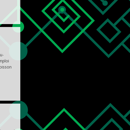
u-
mploi
oisson