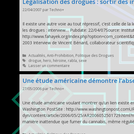
Légalisation des drogues : sortir des 
22/04/2007
par
Techno+
Il existe une autre voie au tout répressif, c’est celle de
les drogues : interview… Pubdate: 22/04/07Source: Instit
http://www.fahayek.org/index.php?option=com_content&tas
2003 Interview de Vincent Bénard, collaborateur scientifiq
Catégories
Actualités
,
Anti-Prohibition
,
Politique des Drogues
Étiquettes
drogue
,
hero
,
héroïne
,
rabla
,
sexe
Laisser un commentaire
Une étude américaine démontre l’absen
27/05/2006
par
Techno+
Une étude américaine voulant montrer qu’un lien existe e
Washington PostSite : http://www.washingtonpost.comU
dyn/content/article/2006/05/25/AR2006052501729.html?na
manière inattendue que fumer du cannabis, même réguliè
Catégories