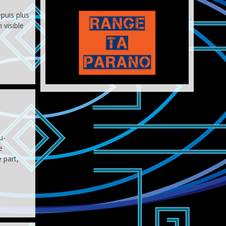
puis plus
 visible
u-
e
 part,