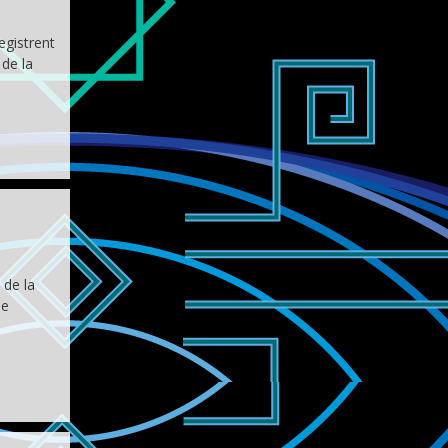
gistrent
de la
 de la
se