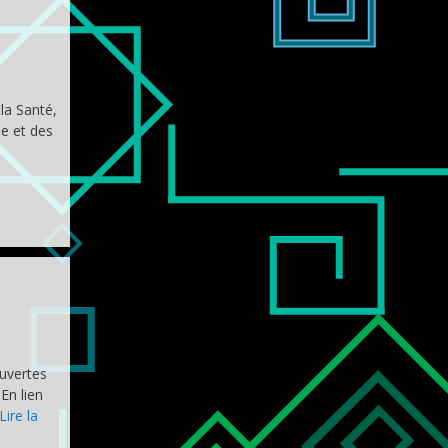
la Santé,
ue et des
uvertes
En lien
Lire la