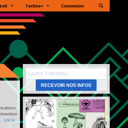
toK
Techno+
Connexion
RECEVOIR NOS INFOS
ications
révention
 …
Lire la