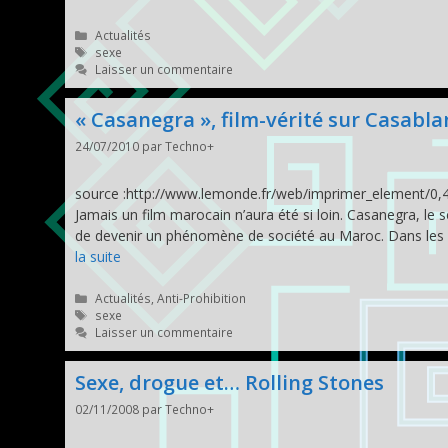
Catégories
Actualités
Étiquettes
sexe
Laisser un commentaire
« Casanegra », film-vérité sur Casabla
24/07/2010
par
Techno+
source :http://www.lemonde.fr/web/imprimer_element/0,
Jamais un film marocain n’aura été si loin. Casanegra, l
de devenir un phénomène de société au Maroc. Dans les q
la suite
Catégories
Actualités
,
Anti-Prohibition
Étiquettes
sexe
Laisser un commentaire
Sexe, drogue et… Rolling Stones
02/11/2008
par
Techno+