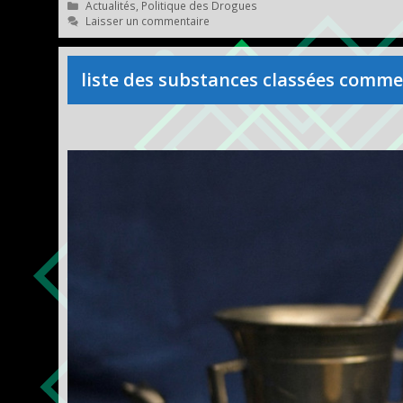
Catégories
Actualités
,
Politique des Drogues
Laisser un commentaire
liste des substances classées comme