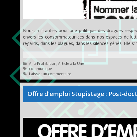
Nous, militant·es pour une politique des drogues resp
envers les consommateur·ices dans nos espaces de lutte. 
regards, dans les blagues, dans les silences gênés. Elle s’
Catégories
Anti-Prohibition
,
Article à la Une
Étiquettes
communiqué
Laisser un commentaire
Offre d’emploi Stupistage : Post-doct