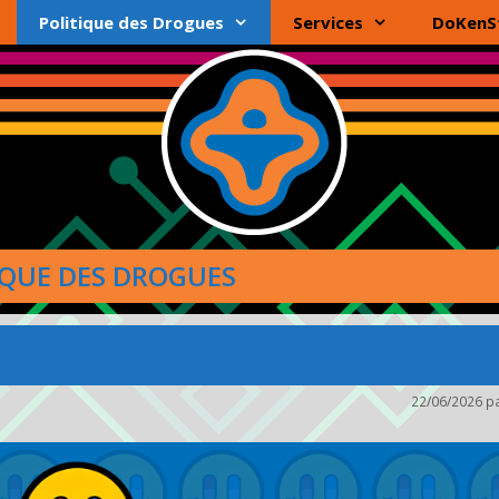
Politique des Drogues
Services
DoKenS
IQUE DES DROGUES
22/06/2026
p