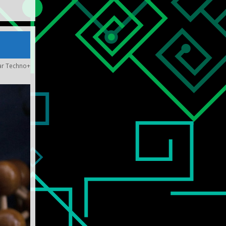
ar
Techno+