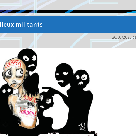
ieux militants
26/03/2026
p