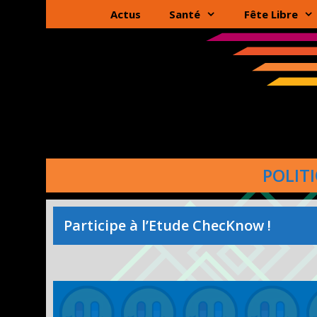
Aller
Actus
Santé
Fête Libre
au
contenu
POLIT
Participe à l’Etude ChecKnow !