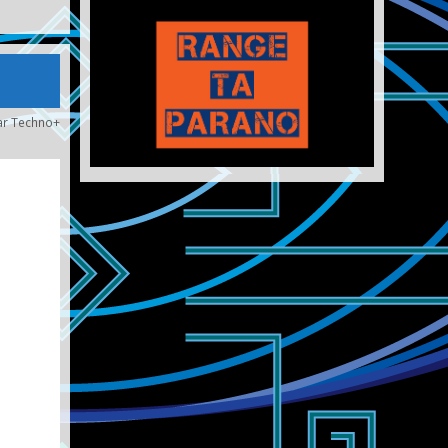
ar
Techno+