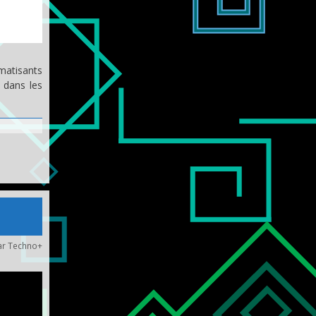
matisants
e dans les
ar
Techno+