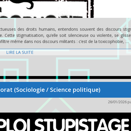
ectueuses des droits humains, entendons souvent des discours stig
Cette stigmatisation, qu’elle soit silencieuse ou violente, se gliss
infiltre même dans nos discours militants : c’est de la toxicophobie, …
LIRE LA SUITE
orat (Sociologie / Science politique)
26/01/2026
p