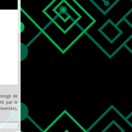
istage de
té par le
versité),