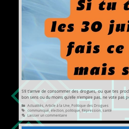
S’il t’arrive de consommer des drogues, ou que tes proc
bon sens ou du moins qu’elle n’empire pas, ne vote pas po
Catégories
Actualités
,
Article à la Une
,
Politique des Drogues
Étiquettes
communiqué
,
élection
,
politique
,
Répression
,
santé
Laisser un commentaire