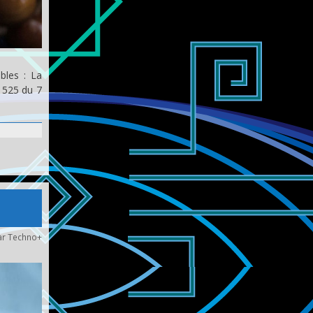
bles : La
1525 du 7
ar
Techno+