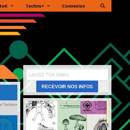
toK
Techno+
Connexion
RECEVOIR NOS INFOS
ar
Techno+