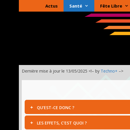
Aller
Actus
Santé
Fête Libre
au
contenu
Dernière mise à jour le 13/05/2025 <!– by
Techno+
–>
QU’EST-CE DONC ?
LES EFFETS, C’EST QUOI ?