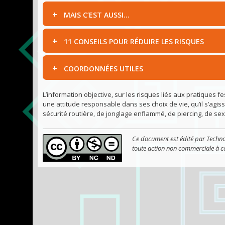
MAIS C’EST AUSSI…
11 CONSEILS POUR RÉDUIRE LES RISQUES
COORDONNÉES UTILES
L’information objective, sur les risques liés aux pratiques 
une attitude responsable dans ses choix de vie, qu’il s’agi
sécurité routière, de jonglage enflammé, de piercing, de se
Ce document est édité par Techno
toute action non commerciale à co