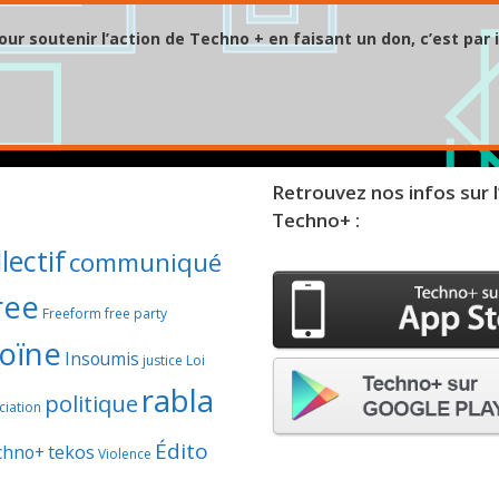
our soutenir l’action de Techno + en faisant un don, c’est par i
Retrouvez nos infos sur l
Techno+ :
lectif
communiqué
ree
Freeform
free party
oïne
Insoumis
justice
Loi
rabla
politique
iation
Édito
chno+
tekos
Violence