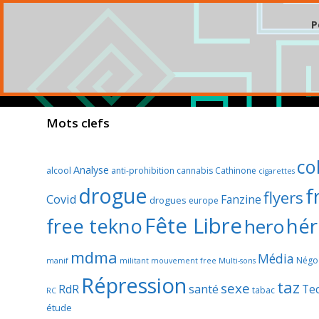
P
Mots clefs
col
Analyse
alcool
anti-prohibition
cannabis
Cathinone
cigarettes
drogue
f
flyers
Covid
Fanzine
drogues
europe
Fête Libre
hér
free tekno
hero
mdma
Média
Négoc
manif
militant
mouvement free
Multi-sons
Répression
taz
sexe
RdR
santé
Te
tabac
RC
étude