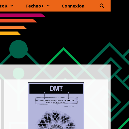
toK
Techno+
Connexion