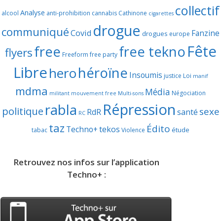
collectif
Analyse
alcool
anti-prohibition
cannabis
Cathinone
cigarettes
drogue
communiqué
Covid
Fanzine
drogues
europe
Fête
free
free tekno
flyers
Freeform
free party
Libre
héroïne
hero
Insoumis
justice
Loi
manif
mdma
Média
Négociation
militant
mouvement free
Multi-sons
Répression
rabla
politique
sexe
RdR
santé
RC
taz
Édito
Techno+
tekos
étude
tabac
Violence
Retrouvez nos infos sur l’application
Techno+ :