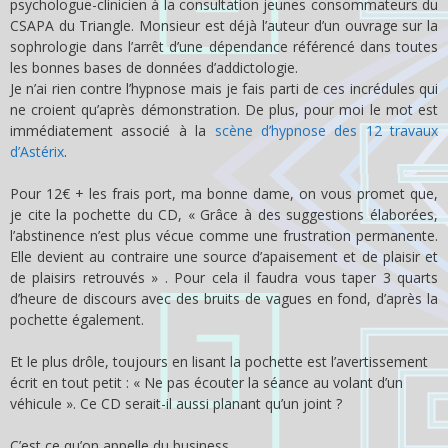
psychologue-clinicien à la consultation jeunes consommateurs du
CSAPA du Triangle. Monsieur est déjà l’auteur d’un ouvrage sur la
sophrologie dans l’arrêt d’une dépendance référencé dans toutes
les bonnes bases de données d’addictologie.
Je n’ai rien contre l’hypnose mais je fais parti de ces incrédules qui
ne croient qu’après démonstration. De plus, pour moi le mot est
immédiatement associé à la
scène d’hypnose des 12 travaux
d’Astérix
.
Pour 12€ + les frais port, ma bonne dame, on vous promet que,
je cite la pochette du CD, « Grâce à des suggestions élaborées,
l’abstinence n’est plus vécue comme une frustration permanente.
Elle devient au contraire une source d’apaisement et de plaisir et
de plaisirs retrouvés » . Pour cela il faudra vous taper 3 quarts
d’heure de discours avec des bruits de vagues en fond, d’après la
pochette également.
Et le plus drôle, toujours en lisant la pochette est l’avertissement
écrit en tout petit : « Ne pas écouter la séance au volant d’un
véhicule ». Ce CD serait-il aussi planant qu’un joint ?
C’est ce qu’on appelle du business.