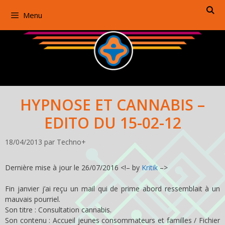
Aller
Menu
au
contenu
HYPNOSE ET CANNABIS –
EDITO DU 15-02-12
18/04/2013
par
Techno+
Dernière mise à jour le 26/07/2016 <!– by
Kritik
–>
Fin janvier j’ai reçu un mail qui de prime abord ressemblait à un
mauvais pourriel.
Son titre : Consultation cannabis.
Son contenu : Accueil jeunes consommateurs et familles / Fichier