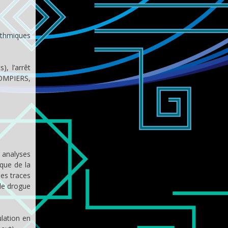
ythmiques
, l’arrêt
POMPIERS,
 analyses
que de la
des traces
 de drogue
ulation en