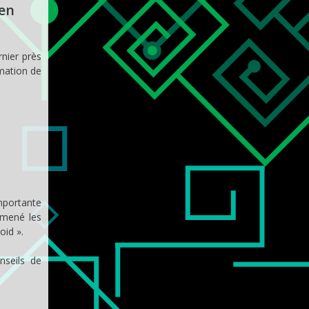
 en
nier près
mmation de
importante
 mené les
oid ».
nseils de