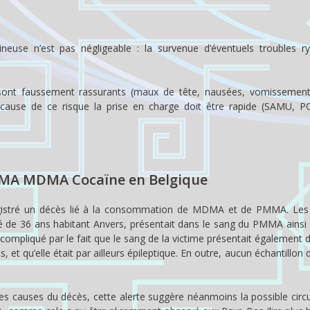
eineuse n’est pas négligeable : la survenue d’éventuels troubles r
nt faussement rassurants (maux de tête, nausées, vomissements)
 A cause de ce risque la prise en charge doit être rapide (SAMU, 
e
PMMA MDMA Cocaïne en Belgique
nregistré un décès lié à la consommation de MDMA et de PMMA. Les
 de 36 ans habitant Anvers, présentait dans le sang du PMMA ainsi 
ompliqué par le fait que le sang de la victime présentait également 
 et qu’elle était par ailleurs épileptique. En outre, aucun échantillon
t les causes du décès, cette alerte suggère néanmoins la possible circ