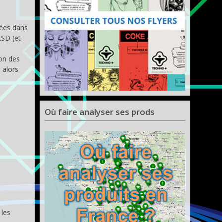
sées dans
LSD (et
ion des
 alors
Où faire analyser ses prods
 les