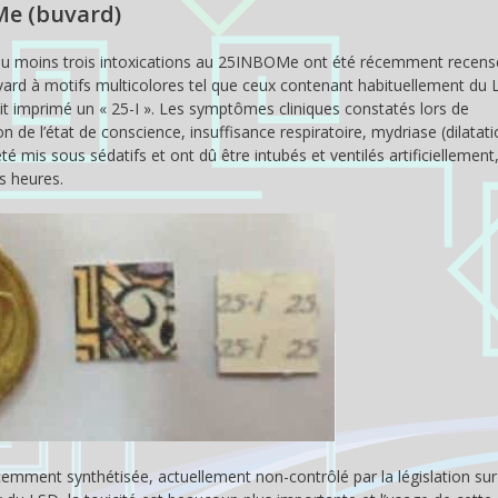
Me (buvard)
 qu’au moins trois intoxications au 25INBOMe ont été récemment recen
ard à motifs multicolores tel que ceux contenant habituellement du 
it imprimé un « 25-I ». Les symptômes cliniques constatés lors de
ion de l’état de conscience, insuffisance respiratoire, mydriase (dilatat
é mis sous sédatifs et ont dû être intubés et ventilés artificiellement,
s heures.
ment synthétisée, actuellement non-contrôlé par la législation sur