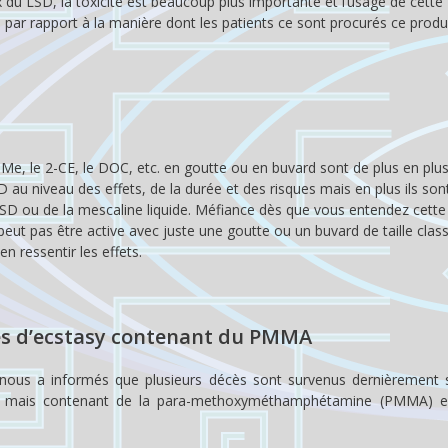
x du LSD, la toxicité est beaucoup plus importante et l’usage de cette
 par rapport à la manière dont les patients ce sont procurés ce produ
e, le 2-CE, le DOC, etc. en goutte ou en buvard sont de plus en plus
 au niveau des effets, de la durée et des risques mais en plus ils so
ou de la mescaline liquide. Méfiance dès que vous entendez cette 
eut pas être active avec juste une goutte ou un buvard de taille classi
n ressentir les effets.
més d’ecstasy contenant du PMMA
 nous a informés que plusieurs décès sont survenus dernièrement s
y mais contenant de la para-methoxyméthamphétamine (PMMA) e