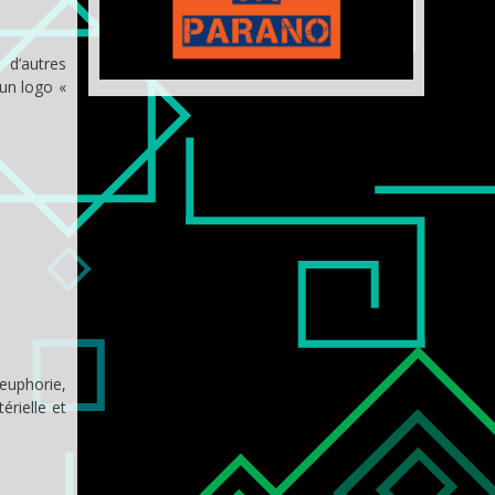
 d’autres
un logo «
euphorie,
rielle et