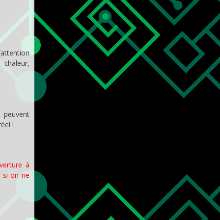
(attention
 chaleur,
i peuvent
éel !
verture à
 si on ne