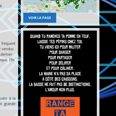
it
VOIR LA PAGE
 fréquent
nt vendus
dernier
que. Elle
uite à la
n grande