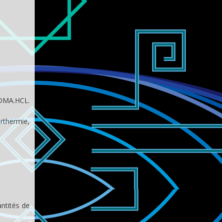
MDMA.HCL.
rthermie,
ntités de