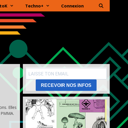
toK
Techno+
Connexion
RECEVOIR NOS INFOS
ons. Elles
la PMMA.