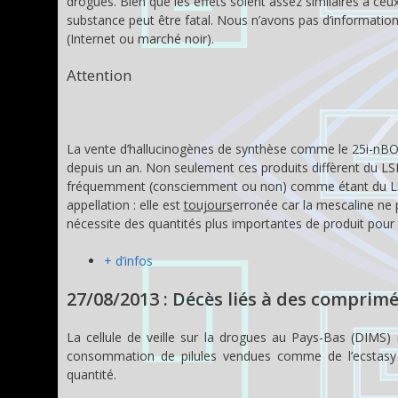
drogues. Bien que les effets soient assez similaires à ceu
substance peut être fatal. Nous n’avons pas d’information
(Internet ou marché noir).
Attention
La vente d’hallucinogènes de synthèse comme le 25i-nBOM
depuis un an. Non seulement ces produits diffèrent du LSD
fréquemment (consciemment ou non) comme étant du LSD 
appellation : elle est
toujours
erronée car la mescaline ne p
nécessite des quantités plus importantes de produit pour e
+ d’infos
27/08/2013 : Décès liés à des compri
La cellule de veille sur la drogues au Pays-Bas (DIMS)
consommation de pilules vendues comme de l’ecstas
quantité.