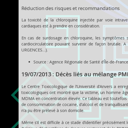
Réduction des risques et recommandations
La toxicité de la chloroquine injectée par voie intrav
cardiaques est à prendre en considération.
En cas de surdosage en chloroquine, les symptômes so
cardiocirculatoire pouvant survenir de façon brutale.
URGENCES…).
Source : Agence Régionale de Santé d’Île-de-Franc
19/07/2013 : Décès liés au mélange 
Le Centre Toxicologique de l’Université d’Anvers a e
toxicologiques ont montré que la victime, un homme âgé
MDMA en concentration élevée. Ce tableau est toutefois c
de consommation de cocaïne, d’alcool et de tranquillisants,
n’a pu être prélevé à son domicile.
Même s’il est difficile à ce stade d’identifier précisémen