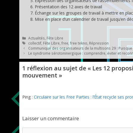
Expression des organisateurs de rassemblements f
Présentation des 12 axes de travail
Échange sur les groupes de travail à mettre en pla
Mise en place d’un calendrier de travail jusqu’en 
Catégories
Actualités
,
Fête Libre
Étiquettes
collectif
,
Fête Libre
,
free
,
free tekno
,
Répression
Communiqué des organisateurs de la multisons 29 : Puisque v
Le syndrome sérotoninergique : comprendre, éviter et reconn
1 réflexion au sujet de « Les 12 propos
mouvement »
Ping :
Circulaire sur les Free Parties : l’État recycle ses 
Laisser un commentaire
Commentaire