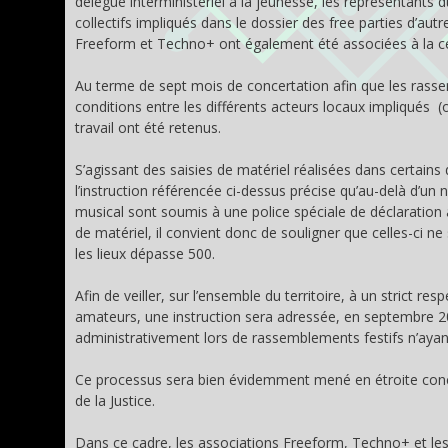
délégué interministériel à la jeunesse, les représentants du
collectifs impliqués dans le dossier des free parties d’au
Freeform et Techno+ ont également été associées à la c
Au terme de sept mois de concertation afin que les rasse
conditions entre les différents acteurs locaux impliqués 
travail ont été retenus.
S’agissant des saisies de matériel réalisées dans certai
l’instruction référencée ci-dessus précise qu’au-delà d’un
musical sont soumis à une police spéciale de déclaration 
de matériel, il convient donc de souligner que celles-ci n
les lieux dépasse 500.
Afin de veiller, sur l’ensemble du territoire, à un strict r
amateurs, une instruction sera adressée, en septembre 201
administrativement lors de rassemblements festifs n’ayan
Ce processus sera bien évidemment mené en étroite concert
de la Justice.
Dans ce cadre, les associations Freeform, Techno+ et les