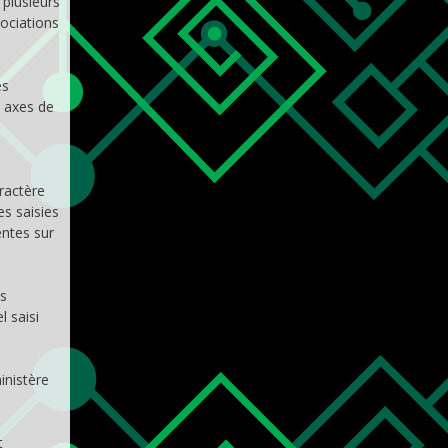
 plusieurs
sociations
es
e axes de
ractère
es saisies
entes sur
es
 saisi
inistère
t