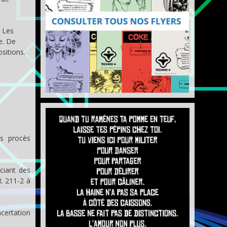
 Les
e. De
sitions.
es procès
ciant des
R. 211-2 à
ertation