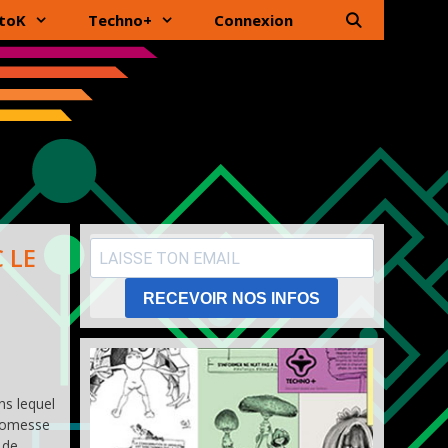
toK
Techno+
Connexion
 LE
RECEVOIR NOS INFOS
ns lequel
promesse
 de