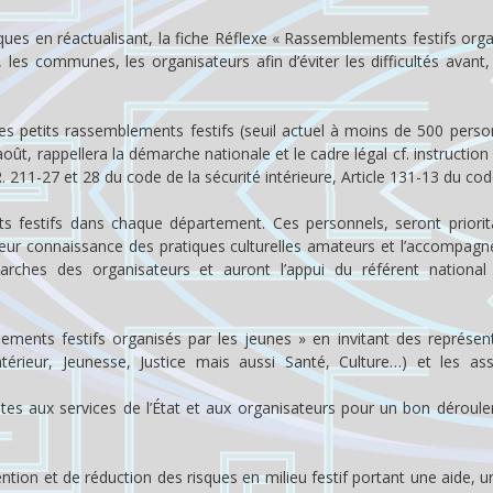
iques en réactualisant, la fiche Réflexe « Rassemblements festifs org
t, les communes, les organisateurs afin d’éviter les difficultés avant
 les petits rassemblements festifs (seuil actuel à moins de 500 pers
août, rappellera la démarche nationale et le cadre légal cf. instruction
 R. 211-27 et 28 du code de la sécurité intérieure, Article 131-13 du cod
festifs dans chaque département. Ces personnels, seront priorit
 leur connaissance des pratiques culturelles amateurs et l’accompag
émarches des organisateurs et auront l’appui du référent national
lements festifs organisés par les jeunes » en invitant des représen
(Intérieur, Jeunesse, Justice mais aussi Santé, Culture…) et les ass
rètes aux services de l’État et aux organisateurs pour un bon dérou
ention et de réduction des risques en milieu festif portant une aide, 