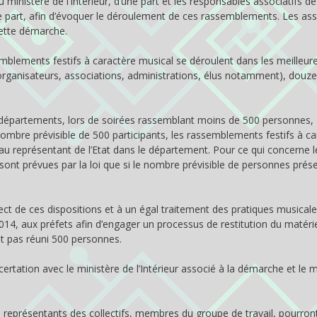
 ministère de l’Intérieur, d’une part et les responsables associatifs de
tre part, afin d’évoquer le déroulement de ces rassemblements. Les as
ette démarche.
mblements festifs à caractère musical se déroulent dans les meilleur
(organisateurs, associations, administrations, élus notamment), douz
ns départements, lors de soirées rassemblant moins de 500 personnes,
 nombre prévisible de 500 participants, les rassemblements festifs à ca
au représentant de l’Etat dans le département. Pour ce qui concerne l
e sont prévues par la loi que si le nombre prévisible de personnes prés
espect de ces dispositions et à un égal traitement des pratiques musical
4, aux préfets afin d’engager un processus de restitution du matériel
t pas réuni 500 personnes.
ation avec le ministère de l’Intérieur associé à la démarche et le m
 représentants des collectifs, membres du groupe de travail, pourron