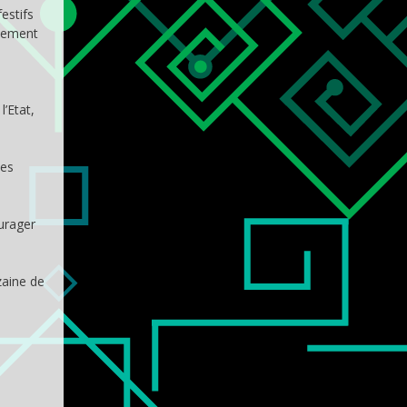
estifs
nsement
’Etat,
des
urager
zaine de