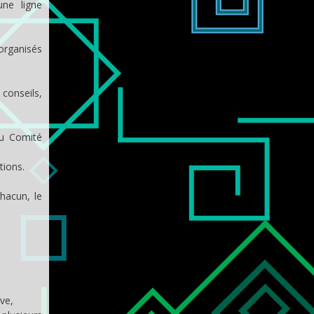
une ligne
organisés
conseils,
du Comité
tions.
hacun, le
ve,