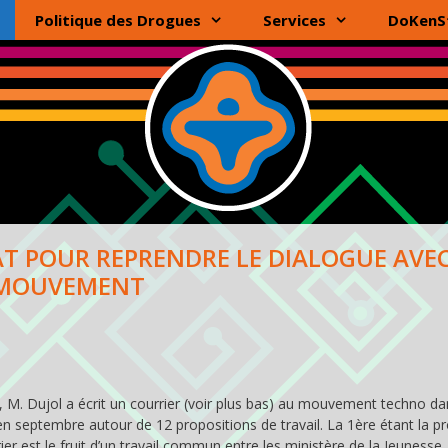
Politique des Drogues
Services
DoKenS
TAT POUR REPRENDRE LE DIALOGUE AVEC
MOUVEMENT
e, M. Dujol a écrit un courrier (voir plus bas) au mouvement techno da
t en septembre autour de 12 propositions de travail. La 1ère étant la 
ier est le fruit d’un travail commun entre les ministère de la Jeunesse,