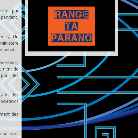
anisés par
, pendant,
onnes). Un
 Ministère
e pénal.
airement,
nement de
 pour les
tants des
ociations
lement des
un secours