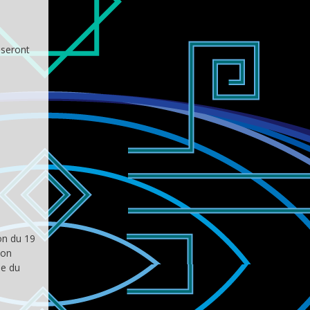
 seront
on du 19
son
ie du