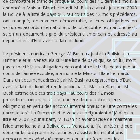
de combattre le trafic de drogue au cours des 12 derniers mois, a
annoncé la Maison Blanche mardi. M. Bush a ainsi ajouté en 2008
la Bolivie à la liste de pays qui, "au cours des 12 mois précédents,
ont manqué, de manière démontrable, à leurs obligations en
vertu des accords internationaux de lutte contre les narcotiques",
selon un document signé du président américain et adressé au
département d’Etat avec la date de lundi.
Le président américain George W. Bush a ajouté la Bolivie à la
Birmanie et au Venezuela sur une liste de pays qui, selon lui, n’ont
pas respecté leurs obligations de combattre le trafic de drogue au
cours de l’année écoulée, a annoncé la Maison Blanche mardi.
Dans un document adressé par M. Bush au département d’Etat
avec la date de lundi et rendu public par la Maison Blanche, M.
Bush estime que ces trois pays, "au cours des 12 mois
précédents, ont manqué, de manière démontrable, à leurs
obligations en vertu des accords internationaux de lutte contre les
narcotiques". La Birmanie et le Venezuela figuraient déjà dans la
liste en 2007. Pour autant, M. Bush dit avoir décidé de maintenir
l’aide américaine à la Bolivie et au Venezuela. "J’ai arrêté (…) que
soutenir les programmes destinés à assister les institutions
démocratiques vénézuéliennes et continuer à soutenir les