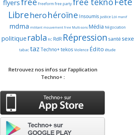
Fête
free
free tekno
flyers
Freeform
free party
Libre
héroïne
hero
Insoumis
justice
Loi
manif
mdma
Média
Négociation
militant
mouvement free
Multi-sons
Répression
rabla
politique
sexe
RdR
santé
RC
taz
Édito
Techno+
tekos
étude
tabac
Violence
Retrouvez nos infos sur l’application
Techno+ :