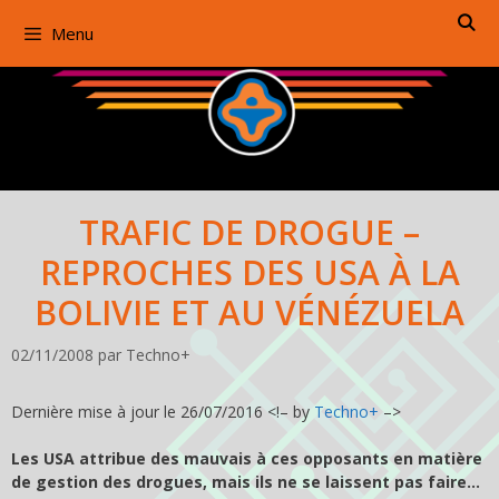
Aller
Menu
au
contenu
TRAFIC DE DROGUE –
REPROCHES DES USA À LA
BOLIVIE ET AU VÉNÉZUELA
02/11/2008
par
Techno+
Dernière mise à jour le 26/07/2016 <!– by
Techno+
–>
Les USA attribue des mauvais à ces opposants en matière
de gestion des drogues, mais ils ne se laissent pas faire…