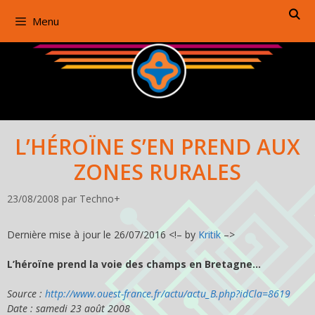
Aller
Menu
au
contenu
L’HÉROÏNE S’EN PREND AUX
ZONES RURALES
23/08/2008
par
Techno+
Dernière mise à jour le 26/07/2016 <!– by
Kritik
–>
L’héroïne prend la voie des champs en Bretagne…
Source :
http://www.ouest-france.fr/actu/actu_B.php?idCla=8619
Date : samedi 23 août 2008