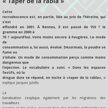
« Taper de la rabla »
Cette
recrudescence est, en partie, liée au prix de l’héroïne, qui
s’est
effondré en 2001. À Rennes, il est passé de 150 ? le
gramme en 2000 à
70 ? aujourd’hui. Voire moins encore à Fougères. Le mode
de
consommation a, lui aussi, évolué. Désormais, la poudre se
fume ou
s’inhale. Un mode de consommation perçu comme moins
dangereux que
l’injection. Le vocabulaire a suivi. « Dans les espaces
festifs, où la
drogue dure se répand, on incite à «taper de la rabla», »
explique Jacques Jutelle.
La
banalisation s’explique également par les migrations des
travailleurs
pauvres et des exclus, poussés hors des grandes métropoles par