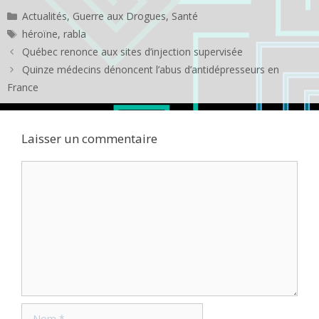
Catégories
Actualités
,
Guerre aux Drogues
,
Santé
Étiquettes
héroïne
,
rabla
Québec renonce aux sites d’injection supervisée
Quinze médecins dénoncent l’abus d’antidépresseurs en
France
Laisser un commentaire
Commentaire
Nom