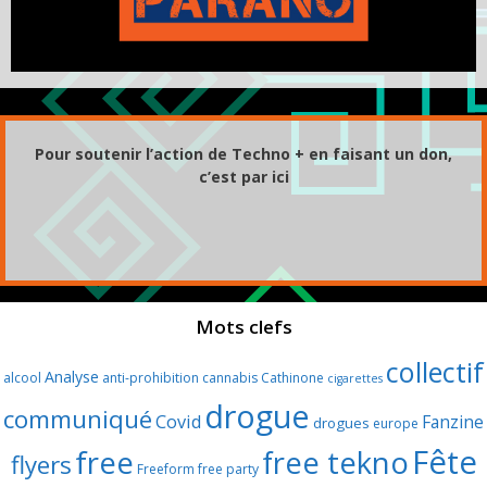
Pour soutenir l’action de Techno + en faisant un don,
c’est par ici
Mots clefs
collectif
Analyse
alcool
anti-prohibition
cannabis
Cathinone
cigarettes
drogue
communiqué
Covid
Fanzine
drogues
europe
Fête
free
free tekno
flyers
Freeform
free party