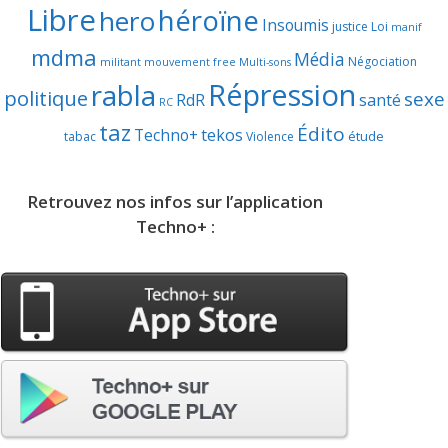
Libre
héroïne
hero
Insoumis
justice
Loi
manif
mdma
Média
Négociation
militant
mouvement free
Multi-sons
Répression
rabla
politique
sexe
RdR
santé
RC
taz
Édito
Techno+
tekos
étude
tabac
Violence
Retrouvez nos infos sur l’application
Techno+ :