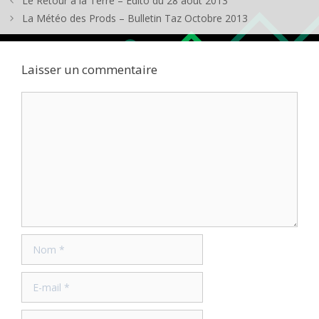
Le Retour à la Terre – Edito du 28 août 2013
La Météo des Prods – Bulletin Taz Octobre 2013
Laisser un commentaire
Commentaire
Nom
E-
mail
Site