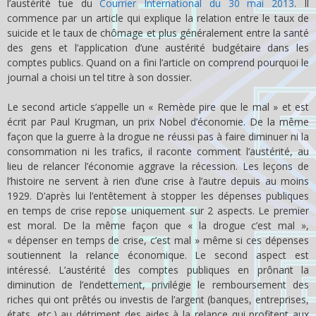
l’austérité tue du
Courrier International du 30 mai 2013
. Il
commence par un article qui explique la relation entre le taux de
suicide et le taux de chômage et plus généralement entre la santé
des gens et l’application d’une austérité budgétaire dans les
comptes publics. Quand on a fini l’article on comprend pourquoi le
journal a choisi un tel titre à son dossier.
Le second article s’appelle un « Remède pire que le mal » et est
écrit par Paul Krugman, un prix Nobel d’économie. De la même
façon que la guerre à la drogue ne réussi pas à faire diminuer ni la
consommation ni les trafics, il raconte comment l’austérité, au
lieu de relancer l’économie aggrave la récession. Les leçons de
l’histoire ne servent à rien d’une crise à l’autre depuis au moins
1929. D’après lui l’entêtement à stopper les dépenses publiques
en temps de crise repose uniquement sur 2 aspects. Le premier
est moral. De la même façon que « la drogue c’est mal »,
« dépenser en temps de crise, c’est mal » même si ces dépenses
soutiennent la relance économique. Le second aspect est
intéressé. L’austérité des comptes publiques en prônant la
diminution de l’endettement, privilégie le remboursement des
riches qui ont prêtés ou investis de l’argent (banques, entreprises,
états, etc.) au détriment des aides à la relance qui profitent aux