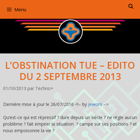
Aller
Menu
au
contenu
L’OBSTINATION TUE – EDITO
DU 2 SEPTEMBRE 2013
01/10/2013
par
Techno+
Dernière mise à jour le 26/07/2016 <!– by
jewom
–>
Qu’est-ce qui est répressif ? dure depuis un siècle ? ne règle aucun
problème ? fait empirer la situation ? campe sur ses positions ? et
nous empoisonne la vie ?