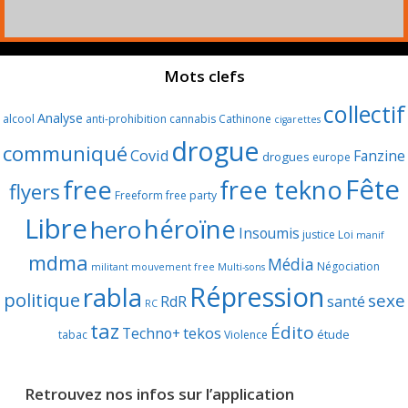
Mots clefs
collectif
Analyse
alcool
anti-prohibition
cannabis
Cathinone
cigarettes
drogue
communiqué
Covid
Fanzine
drogues
europe
Fête
free
free tekno
flyers
Freeform
free party
Libre
héroïne
hero
Insoumis
justice
Loi
manif
mdma
Média
Négociation
militant
mouvement free
Multi-sons
Répression
rabla
politique
sexe
RdR
santé
RC
taz
Édito
Techno+
tekos
étude
tabac
Violence
Retrouvez nos infos sur l’application