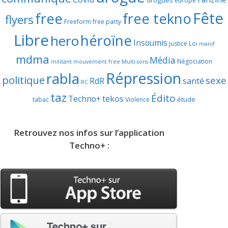
europe
Fête
free
free tekno
flyers
Freeform
free party
Libre
héroïne
hero
Insoumis
justice
Loi
manif
mdma
Média
Négociation
militant
mouvement free
Multi-sons
Répression
rabla
politique
sexe
RdR
santé
RC
taz
Édito
Techno+
tekos
étude
tabac
Violence
Retrouvez nos infos sur l’application
Techno+ :