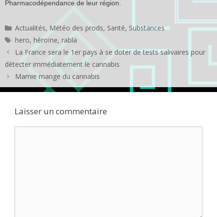
Pharmacodépendance de leur région.
Catégories
Actualités
,
Météo des prods
,
Santé
,
Substances
Étiquettes
hero
,
héroïne
,
rabla
La France sera le 1er pays à se doter de tests salivaires pour
détecter immédiatement le cannabis
Mamie mange du cannabis
Laisser un commentaire
Commentaire