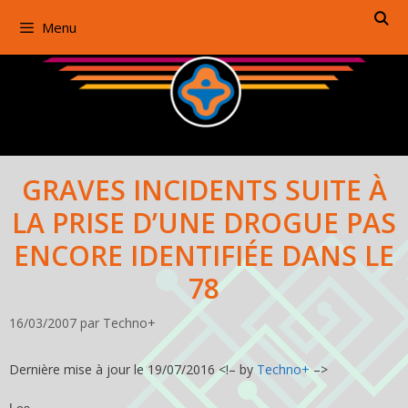
Aller
Menu
au
contenu
GRAVES INCIDENTS SUITE À
LA PRISE D’UNE DROGUE PAS
ENCORE IDENTIFIÉE DANS LE
78
16/03/2007
par
Techno+
Dernière mise à jour le 19/07/2016 <!– by
Techno+
–>