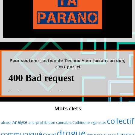
Pour soutenir l’action de Techno + en faisant un don,
c’est par ici
Mots clefs
collectif
Analyse
alcool
anti-prohibition
cannabis
Cathinone
cigarettes
drogue
communiqué
Covid
Fanzine
drogues