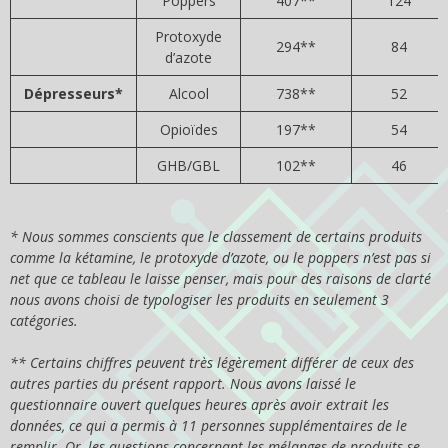
Poppers
407**
124
Protoxyde
294**
84
d’azote
Dépresseurs*
Alcool
738**
52
Opioïdes
197**
54
GHB/GBL
102**
46
* Nous sommes conscients que le classement de certains produits
comme la kétamine, le protoxyde d’azote, ou le poppers n’est pas si
net que ce tableau le laisse penser, mais pour des raisons de clarté
nous avons choisi de typologiser les produits en seulement 3
catégories.
** Certains chiffres peuvent très légèrement différer de ceux des
autres parties du présent rapport. Nous avons laissé le
questionnaire ouvert quelques heures après avoir extrait les
données, ce qui a permis à 11 personnes supplémentaires de le
remplir. Or, les questions concernant les mélanges de produits se