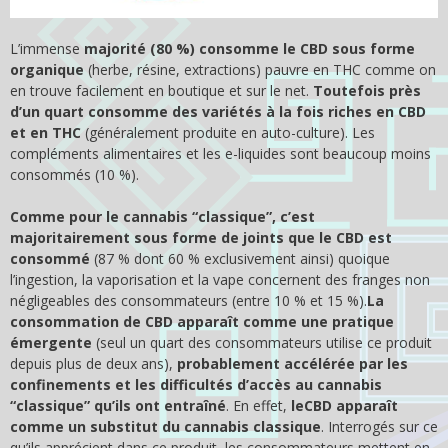
L’immense
majorité (80 %) consomme le CBD sous forme
organique
(herbe, résine, extractions) pauvre en THC comme on
en trouve facilement en boutique et sur le net.
Toutefois près
d’un quart consomme des variétés à la fois riches en CBD
et en THC
(généralement produite en auto-culture). Les
compléments alimentaires et les e-liquides sont beaucoup moins
consommés (10 %).
Comme pour le cannabis “classique”, c’est
majoritairement sous forme de joints que le CBD est
consommé
(87 % dont 60 % exclusivement ainsi) quoique
l’ingestion, la vaporisation et la vape concernent des franges non
négligeables des consommateurs (entre 10 % et 15 %).
La
consommation de CBD apparaît comme une pratique
émergente
(seul un quart des consommateurs utilise ce produit
depuis plus de deux ans),
probablement accélérée par les
confinements et les difficultés d’accès au cannabis
“classique” qu’ils ont entraîné
. En effet,
le
CBD apparaît
comme un substitut du cannabis classique
. Interrogés sur ce
qu’ils apprécient dans ce produit, les consommateurs mettent en