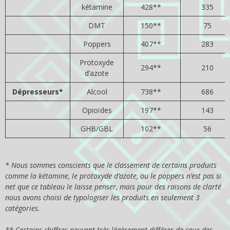
kétamine
428**
335
DMT
150**
75
Poppers
407**
283
Protoxyde
294**
210
d’azote
Dépresseurs*
Alcool
738**
686
Opioïdes
197**
143
GHB/GBL
102**
56
* Nous sommes conscients que le classement de certains produits
comme la kétamine, le protoxyde d’azote, ou le poppers n’est pas si
net que ce tableau le laisse penser, mais pour des raisons de clarté
nous avons choisi de typologiser les produits en seulement 3
catégories.
** Certains chiffres peuvent très légèrement différer de ceux des