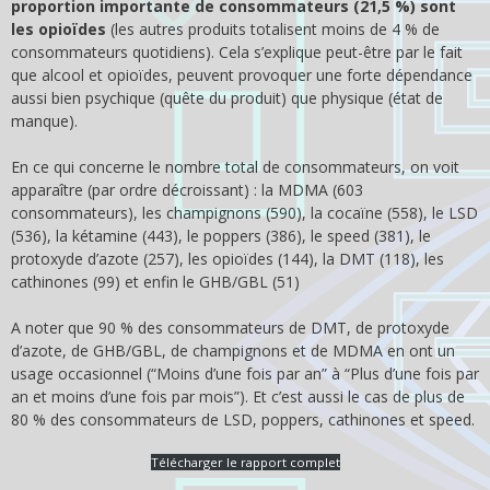
proportion importante de consommateurs (21,5 %) sont
les opioïdes
(les autres produits totalisent moins de 4 % de
consommateurs quotidiens). Cela s’explique peut-être par le fait
que alcool et opioïdes, peuvent provoquer une forte dépendance
aussi bien psychique (quête du produit) que physique (état de
manque).
En ce qui concerne le nombre total de consommateurs, on voit
apparaître (par ordre décroissant) : la MDMA (603
consommateurs), les champignons (590), la cocaïne (558), le LSD
(536), la kétamine (443), le poppers (386), le speed (381), le
protoxyde d’azote (257), les opioïdes (144), la DMT (118), les
cathinones (99) et enfin le GHB/GBL (51)
A noter que 90 % des consommateurs de DMT, de protoxyde
d’azote, de GHB/GBL, de champignons et de MDMA en ont un
usage occasionnel (“Moins d’une fois par an” à “Plus d’une fois par
an et moins d’une fois par mois”). Et c’est aussi le cas de plus de
80 % des consommateurs de LSD, poppers, cathinones et speed.
Télécharger le rapport complet