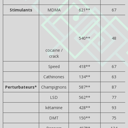
Stimulants
MDMA
621**
67
540**
48
cocaïne /
crack
Speed
418**
67
Cathinones
134**
63
Perturbateurs*
Champignons
587**
87
LSD
562**
77
kétamine
428**
93
DMT
150**
75