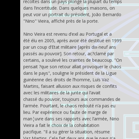
récoltes dans un pays plongé la plupart du temps
dans l’incertitude. Dans quelques maisons, on
peut voir un portrait du président, João Bernardo
"Nino" Vieira, affiché près de la porte.
Nino Vieira est revenu d’exil au Portugal et a
été élu en 2005, après avoir été destitué en 1999
par un coup d’Etat militaire [après dix-neuf ans
passés au pouvoir]. Son retour, ac?clamé par
certains, a soulevé les craintes de beaucoup. "On
pensait ?que son retour allait provoquer le chaos
dans le pays", souligne le président de la Ligue
guinéenne des droits de l’homme, Luís Vaz
Martins, faisant allusion aux risques de conflits
avec les militaires de la junte qui l’avait
chassé du pouvoir, toujours aux commandes de
l’armée. Pourtant, le chaos redouté n’a pas eu
lieu. Par expérience ou faute de marge de
man¦uvre dans ses rapports avec l’armée, Nino
Vieira a fait le choix de la cohabitation
pacifique. "Il a su gérer la situation, résume
Vaz Martins. Cela fait deux ans que le pays n’a