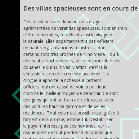
Des villas spacieuses sont en cours de
Des résidences de deux ou trois étages,
agrémentées de vérandas spacieuses, sont en train
d’être construites, modifiant ainsi le visage de
la capitale. Elles appartiennent à des officiers
de haut rang, à d’anciens ministres – dont
certains sont très proches de Nino Vieira – ou à
des hauts fonctionnaires, tel ce responsable des
douanes. Pour Luíz Vaz Martins, c’est là la
véritable raison de la récente accalmie. "La
drogue a apporté la richesse à certains
officiers, qui ont cessé de voir la politique
comme le meilleur moyen de s’enrichir. Ce sont
des gens qui ont un train de vie luxueux, avec
des voitures haut de gamme et de belles
résidences. Tout cela n’est possible que grâce à
l’argent de la drogue, estime-t-il. Déstabiliser
le pays n’intéresse pas ces hommes, car ils
risqueraient de tout perdre." Il reconnaît que
tout cela n’est pas simple. "La drogue a bien sûr