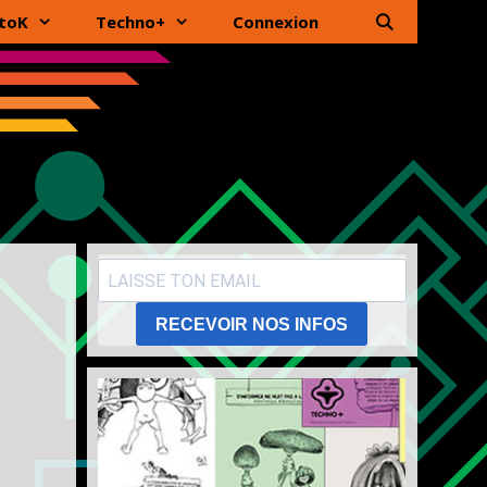
toK
Techno+
Connexion
RECEVOIR NOS INFOS