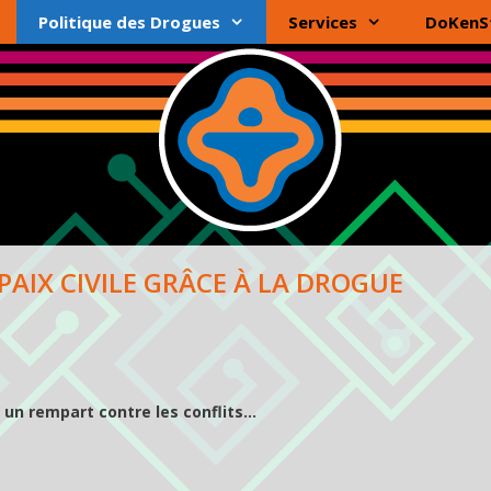
Politique des Drogues
Services
DoKenS
 PAIX CIVILE GRÂCE À LA DROGUE
s un rempart contre les conflits…