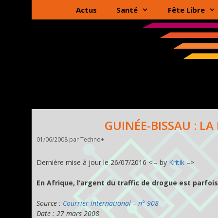
Aller
Actus
Santé
Fête Libre
au
contenu
GUINÉE-BISSAU : LA
01/06/2008
par
Techno+
Dernière mise à jour le 26/07/2016 <!– by
Kritik
–>
En Afrique, l’argent du traffic de drogue est parfoi
Source :
Courrier international – n° 908
Date : 27 mars 2008