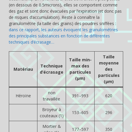
(en dessous de 0.5microns), elles se comportent comme
des gaz et sont donc évacuées par l’expiration (et donc pas
de risques d’accumulation). Reste à connaître la
granulométrie (la taille des grains) des poudres sniffées :
dans ce rapport, les auteurs évoquent les granulométries
des principales substances en fonction de différentes
techniques d’écrasage…
Taille
Taille min-
moyenne
Technique
max des
Matériau
des
d’écrasage
particules
particules
(μm)
(μm)
non
Héroïne
391–993
620
travaillée
Broyeur à
153–605
296
couteaux (1)
Mortier &
177–597
350