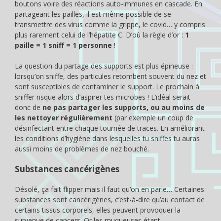
boutons voire des réactions auto-immunes en cascade. En
partageant les pailles, il est même possible de se
transmettre des virus comme la grippe, le covid… y compris
plus rarement celui de l’hépatite C. D’où la règle d’or :
1
paille = 1 sniff = 1 personne
!
La question du partage des supports est plus épineuse :
lorsqu’on sniffe, des particules retombent souvent du nez et
sont susceptibles de contaminer le support. Le prochain à
sniffer risque alors d’aspirer tes microbes ! L’idéal serait
donc de
ne pas partager les supports, ou au moins de
les nettoyer régulièrement
(par exemple un coup de
désinfectant entre chaque tournée de traces. En améliorant
les conditions d’hygiène dans lesquelles tu sniffes tu auras
aussi moins de problèmes de nez bouché.
Substances cancérigènes
Désolé, ça fait flipper mais il faut qu’on en parle… Certaines
substances sont cancérigènes, c’est-à-dire qu’au contact de
certains tissus corporels, elles peuvent provoquer la
survenue de cancers. Or les muqueuses étant