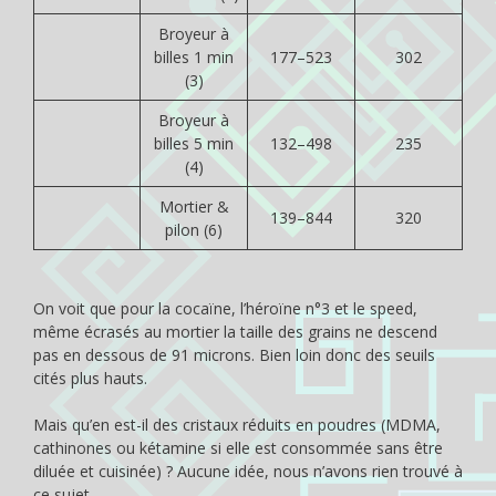
Broyeur à
billes 1 min
177–523
302
(3)
Broyeur à
billes 5 min
132–498
235
(4)
Mortier &
139–844
320
pilon (6)
On voit que pour la cocaïne, l’héroïne n°3 et le speed,
même écrasés au mortier la taille des grains ne descend
pas en dessous de 91 microns. Bien loin donc des seuils
cités plus hauts.
Mais qu’en est-il des cristaux réduits en poudres (MDMA,
cathinones ou kétamine si elle est consommée sans être
diluée et cuisinée) ? Aucune idée, nous n’avons rien trouvé à
ce sujet…