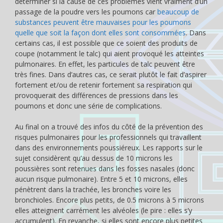
déterminer si la cause de ces problèmes vient vraiment d’un
passage de la poudre vers les poumons car
beaucoup de
substances peuvent être mauvaises pour les poumons
quelle que soit la façon dont elles sont consommées
. Dans
certains cas, il est possible que ce soient des produits de
coupe (notamment le talc) qui aient provoqué les atteintes
pulmonaires. En effet, les particules de talc peuvent être
très fines. Dans d’autres cas, ce serait plutôt le fait d’aspirer
fortement et/ou de retenir fortement sa respiration qui
provoquerait des différences de pressions dans les
poumons et donc une série de complications.
Au final on a trouvé des infos du côté de la prévention des
risques pulmonaires pour les professionnels qui travaillent
dans des environnements poussiéreux. Les rapports sur le
sujet considèrent qu’au dessus de 10 microns les
poussières sont retenues dans les fosses nasales (donc
aucun risque pulmonaire). Entre 5 et 10 microns, elles
pénètrent dans la trachée, les bronches voire les
bronchioles. Encore plus petits, de 0.5 microns à 5 microns
elles atteignent carrément les alvéoles (le pire : elles s’y
accumulent). En revanche, si elles sont encore plus petites