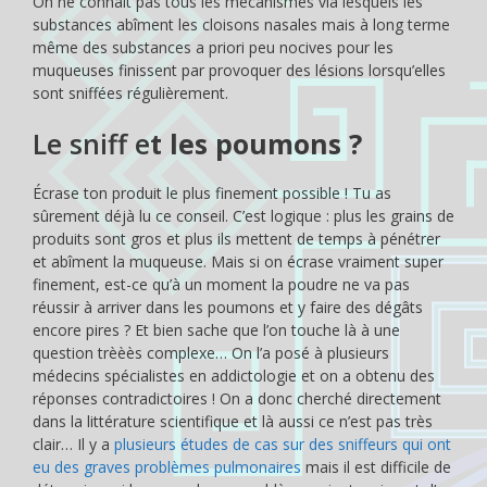
On ne connaît pas tous les mécanismes via lesquels les
substances abîment les cloisons nasales mais à long terme
même des substances a priori peu nocives pour les
muqueuses finissent par provoquer des lésions lorsqu’elles
sont sniffées régulièrement.
Le sniff e
t les poumons ?
Écrase ton produit le plus finement possible ! Tu as
sûrement déjà lu ce conseil. C’est logique : plus les grains de
produits sont gros et plus ils mettent de temps à pénétrer
et abîment la muqueuse. Mais si on écrase vraiment super
finement, est-ce qu’à un moment la poudre ne va pas
réussir à arriver dans les poumons et y faire des dégâts
encore pires ? Et bien sache que l’on touche là à une
question trèèès complexe… On l’a posé à plusieurs
médecins spécialistes en addictologie et on a obtenu des
réponses contradictoires ! On a donc cherché directement
dans la littérature scientifique et là aussi ce n’est pas très
clair… Il y a
plusieurs études de cas sur des sniffeurs qui ont
eu des graves problèmes pulmonaires
mais il est difficile de