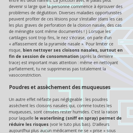
entre les deux narines. La jonction avec le palais peut
devenir si large que la personne commence à éprouver des
problèmes de déglutition. Diverses maladies opportunistes
peuvent profiter de ces lésions pour s’installer (dans les cas
les plus graves de perforation de la cloison nasale, des cas
de méningite sont même documentés ! ) Lorsque les
cartilages sont trop fins, le nez s’écrase, on parle d’un
« affaissement de la pyramide nasale ». Pour limiter ce
risque,
bien nettoyer ses cloisons nasales, surtout en
fin de session de consommation
(après la dernière
trace) est important mais attention : même en nettoyant
parfaitement, tu ne supprimeras pas totalement la
vasoconstriction.
Poudres et assèchement des muqueuses
Un autre effet néfaste pas négligeable : les poudres
assèchent les cloisons nasales qui, comme toutes les
muqueuses, sont censées rester humides. C’est la raison
pour laquelle
le waterlining (sniff en spray) permet de
réduire les risques
(voir le tuto plus bas). D’ailleurs
aujourd’hui plus aucun médicament ne se « prise » sous