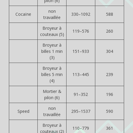
pilon (6)
non
Cocaïne
330–1092
588
travaillée
Broyeur à
119–576
260
couteaux (5)
Broyeur à
billes 1 min
151–933
304
(3)
Broyeur à
billes 5 min
113–445
239
(4)
Mortier &
91–352
196
pilon (6)
non
Speed
295–1537
590
travaillée
Broyeur à
110–779
361
couteaux (2)