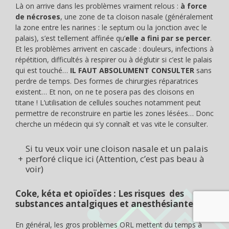
Là on arrive dans les problèmes vraiment relous :
à force
de nécroses
, une zone de ta cloison nasale (généralement
la zone entre les narines : le septum ou la jonction avec le
palais), s’est tellement affinée qu’
elle a fini par se percer
.
Et les problèmes arrivent en cascade : douleurs, infections à
répétition, difficultés à respirer ou à déglutir si c’est le palais
qui est touché…
IL FAUT ABSOLUMENT CONSULTER
sans
perdre de temps. Des formes de chirurgies réparatrices
existent… Et non, on ne te posera pas des cloisons en
titane ! L’utilisation de cellules souches notamment peut
permettre de reconstruire en partie les zones lésées… Donc
cherche un médecin qui s’y connaît et vas vite le consulter.
Si tu veux voir une cloison nasale et un palais
+
perforé clique ici (Attention, c’est pas beau à
voir)
Coke, kéta et opioïdes : Les risques des
substances antalgiques et anesthésiantes
En général, les gros problèmes ORL mettent du temps à