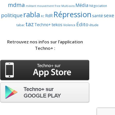
mdma
Média
Négociation
militant
mouvement free
Multi-sons
Répression
rabla
politique
sexe
RdR
santé
RC
taz
Édito
Techno+
tekos
étude
tabac
Violence
Retrouvez nos infos sur l’application
Techno+ :