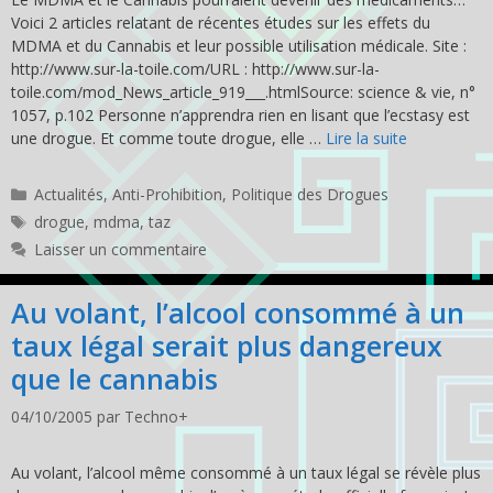
Voici 2 articles relatant de récentes études sur les effets du
MDMA et du Cannabis et leur possible utilisation médicale. Site :
http://www.sur-la-toile.com/URL : http://www.sur-la-
toile.com/mod_News_article_919___.htmlSource: science & vie, n°
1057, p.102 Personne n’apprendra rien en lisant que l’ecstasy est
une drogue. Et comme toute drogue, elle …
Lire la suite
Catégories
Actualités
,
Anti-Prohibition
,
Politique des Drogues
Étiquettes
drogue
,
mdma
,
taz
Laisser un commentaire
Au volant, l’alcool consommé à un
taux légal serait plus dangereux
que le cannabis
04/10/2005
par
Techno+
Au volant, l’alcool même consommé à un taux légal se révèle plus