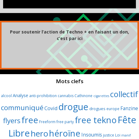
Pour soutenir l’action de Techno + en faisant un don,
c’est par ici
Mots clefs
collectif
Analyse
alcool
anti-prohibition
cannabis
Cathinone
cigarettes
drogue
communiqué
Covid
Fanzine
drogues
europe
Fête
free
free tekno
flyers
Freeform
free party
Libre
héroïne
hero
Insoumis
justice
Loi
manif