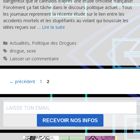
dangereux que le cannabis d’après une étude officielle française!
Forcément ça fait tâche dans le discours politique actuel… Tous
les journaux reprennent la récente étude sur le lien entre les
accidents mortels et les stupéfiants au volant qui bouscule les
idées reçues sur …
Lire la suite
Catégories
Actualités
,
Politique des Drogues
Étiquettes
drogue
,
sexe
Laisser un commentaire
Page
Page
←
précédent
1
2
RECEVOIR NOS INFOS