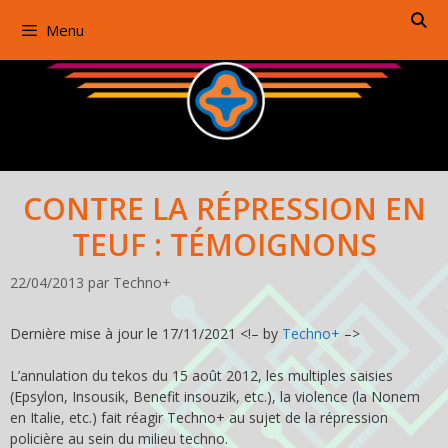
Aller
Menu
au
contenu
CONTRE LA RÉPRESSION EN
TEUF : TÉMOIGNONS
22/04/2013
par
Techno+
Dernière mise à jour le 17/11/2021 <!– by
Techno+
–>
L’annulation du tekos du 15 août 2012, les multiples saisies
(Epsylon, Insousik, Benefit insouzik, etc.), la violence (la Nonem
en Italie, etc.) fait réagir Techno+ au sujet de la répression
policière au sein du milieu techno.