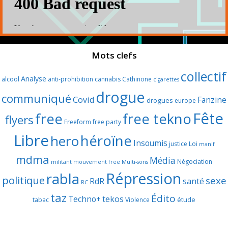
Mots clefs
collectif
Analyse
alcool
anti-prohibition
cannabis
Cathinone
cigarettes
drogue
communiqué
Covid
Fanzine
drogues
europe
Fête
free
free tekno
flyers
Freeform
free party
Libre
héroïne
hero
Insoumis
justice
Loi
manif
mdma
Média
Négociation
militant
mouvement free
Multi-sons
Répression
rabla
politique
sexe
RdR
santé
RC
taz
Édito
Techno+
tekos
étude
tabac
Violence