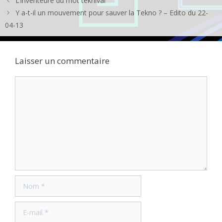
L’inventeure du mot teknival
Y a-t-il un mouvement pour sauver la Tekno ? – Edito du 22-
04-13
Laisser un commentaire
Commentaire
Nom
E-
mail