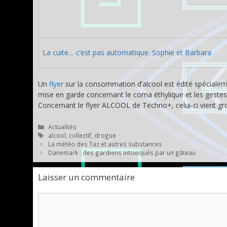
La cuite… c’est pas automatique. Sophie et Barbara
Un
flyer
sur la consommation d’alcool est édité spéciale
mise en garde concernant le coma éthylique et les geste
Concernant le flyer ALCOOL de Techno+, celui-ci vient gr
Catégories
Actualités
Étiquettes
alcool
,
collectif
,
drogue
La météo des Taz et autres substances
Danemark : des gardiens intoxiqués par un gâteau
Laisser un commentaire
Commentaire