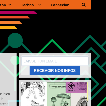
toK
Techno+
Connexion
RECEVOIR NOS INFOS
is bien
 la
pprend