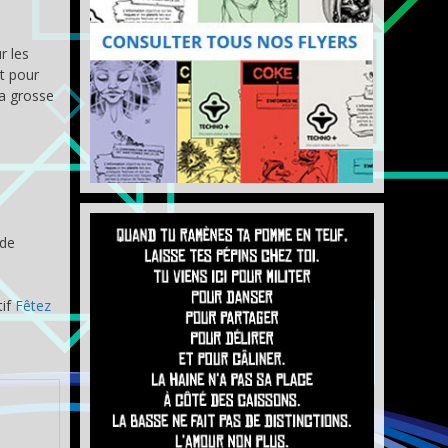
r les
st pour
la grosse
 de
tif
Fêtez