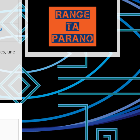
na
ues, une