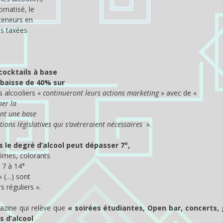
romatisé, le
 teneurs en
as taxées
 cocktails à base
 baisse de 40% sur
es alcooliers «
continueront leurs actions marketing
» avec de «
ner la
ant une base
tions législatives qui s’avèreraient nécessaires
».
 le degré d’alcool peut dépasser 7°,
rômes, colorants
e 7 à 14°
» (…) sont
 réguliers ».
azine qui relève que
« soirées étudiantes, Open bar, concerts,
s d’alcool