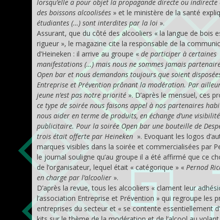
lorsqu’elle a pour objet la propagande directe ou indirecte
des boissons alcoolisées
» et le ministère de la santé expl
étudiantes (…) sont interdites par la loi
».
Assurant, que du côté des alcooliers « la langue de bois e
rigueur », le magazine cite la responsable de la communi
d’Heineken : il arrive au groupe «
de participer à certaines
manifestations (…) mais nous ne sommes jamais partenaire
Open bar et nous demandons toujours que soient disposées 
Entreprise et Prévention prônant la modération. Par ailleur
jeune n’est pas notre priorité
». D’après le mensuel, ces pr
ce type de soirée nous faisons appel à nos partenaires habi
nous aider en terme de produits, en échange d’une visibilité
publicitaire. Pour la soirée Open bar une bouteille de Des
trois était offerte par Heineken
». Evoquant les logos d’au
marques visibles dans la soirée et commercialisées par P
le journal souligne qu’au groupe il a été affirmé que ce cho
de l’organisateur, lequel était « catégorique » «
Pernod Rica
en charge par l’alcoolier
».
D’après la revue, tous les alcooliers « clament leur adhés
l’association Entreprise et Prévention » qui regroupe les p
entreprises du secteur et « se contente essentiellement d
kits sur le thème de la modération et de l’alcool au volant