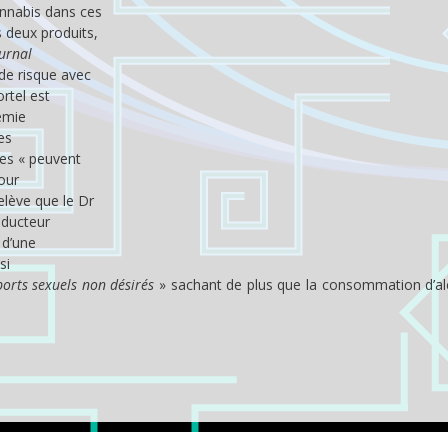
annabis dans ces
 deux produits,
ournal
de risque avec
rtel est
lémie
es
nes « peuvent
pour
elève que le Dr
nducteur
 d’une
si
ports sexuels non désirés
» sachant de plus que la consommation d’al