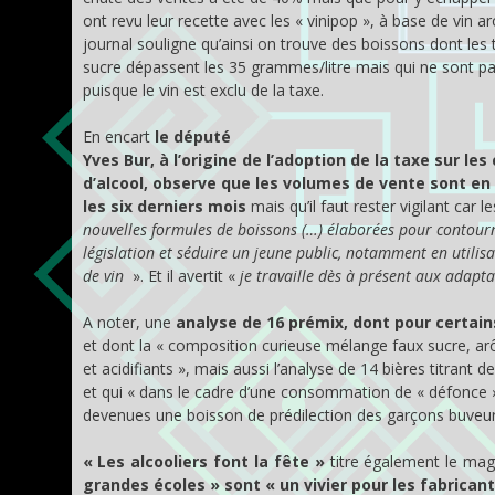
ont revu leur recette avec les « vinipop », à base de vin a
journal souligne qu’ainsi on trouve des boissons dont les
sucre dépassent les 35 grammes/litre mais qui ne sont p
puisque le vin est exclu de la taxe.
En encart
le député
Yves Bur, à l’origine de l’adoption de la taxe sur les
d’alcool, observe que les volumes de vente sont en
les six derniers mois
mais qu’il faut rester vigilant car l
nouvelles formules de boissons (…) élaborées pour contour
législation et séduire un jeune public, notamment en utilis
de vin
». Et il avertit «
je travaille dès à présent aux adapta
A noter, une
analyse de 16 prémix, dont pour certains
et dont la « composition curieuse mélange faux sucre, a
et acidifiants », mais aussi l’analyse de 14 bières titrant d
et qui « dans le cadre d’une consommation de « défonce 
devenues une boisson de prédilection des garçons buveurs
« Les alcooliers font la fête »
titre également le mag
grandes écoles » sont « un vivier pour les fabricant