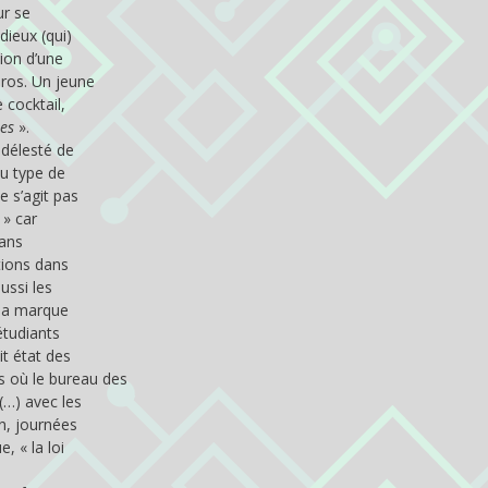
ur se
dieux (qui)
tion d’une
uros. Un jeune
 cocktail,
les
».
 délesté de
u type de
e s’agit pas
 » car
dans
tions dans
ussi les
 la marque
étudiants
t état des
 où le bureau des
(…) avec les
on, journées
, « la loi