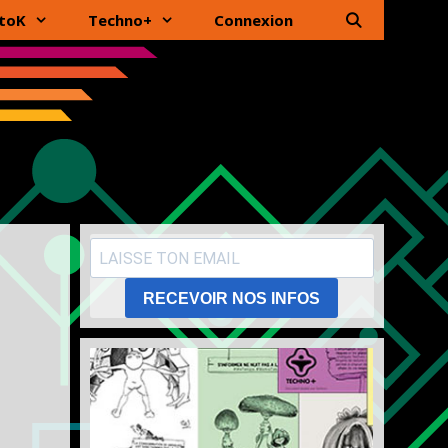
toK
Techno+
Connexion
RECEVOIR NOS INFOS