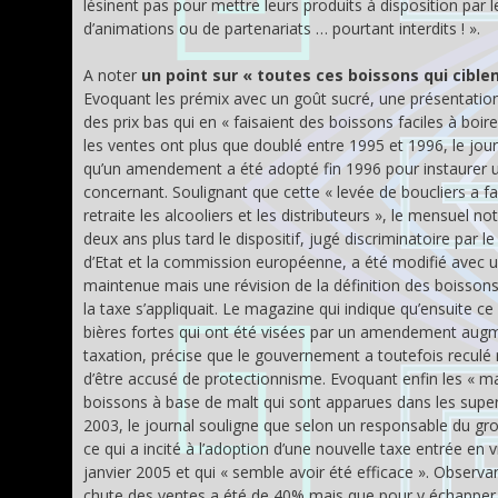
lésinent pas pour mettre leurs produits à disposition par le
d’animations ou de partenariats … pourtant interdits ! ».
A noter
un point sur « toutes ces boissons qui ciblen
Evoquant les prémix avec un goût sucré, une présentation
des prix bas qui en « faisaient des boissons faciles à boire
les ventes ont plus que doublé entre 1995 et 1996, le jour
qu’un amendement a été adopté fin 1996 pour instaurer u
concernant. Soulignant que cette « levée de boucliers a fa
retraite les alcooliers et les distributeurs », le mensuel no
deux ans plus tard le dispositif, jugé discriminatoire par le
d’Etat et la commission européenne, a été modifié avec 
maintenue mais une révision de la définition des boissons
la taxe s’appliquait. Le magazine qui indique qu’ensuite ce
bières fortes qui ont été visées par un amendement augm
taxation, précise que le gouvernement a toutefois reculé 
d’être accusé de protectionnisme. Evoquant enfin les « ma
boissons à base de malt qui sont apparues dans les sup
2003, le journal souligne que selon un responsable du g
ce qui a incité à l’adoption d’une nouvelle taxe entrée en 
janvier 2005 et qui « semble avoir été efficace ». Observa
chute des ventes a été de 40% mais que pour y échapper l