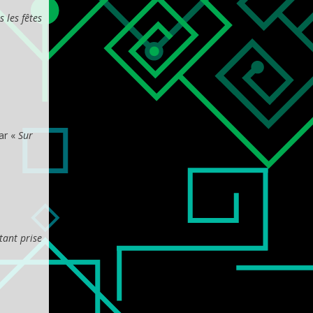
 les fêtes
ar «
Sur
tant prise