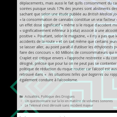
déplacements, mais aussi le fait qu’ils consomment du c
soirées puisque seuls 17% des jeunes sont abstinents des
sachant que selon une étude publiée au
British Medical J
« la consommation de cannabis constitue un vrai facteur 
un effet dose significatif » même si le risque d’accident mo
« significativement inférieur à (celui) associé à une alcoo
positive ». Pourtant, selon le magazine, « il n’y a pas que l
accidents de la route » et on sait même que certains jeu
se laisser aller, au point paraît-il d’utiliser les éthylotests 
faire des concours ». 60 Millions de consommateurs qui r
Craplet est critique envers « l’approche restreinte » du co
désigné, précise que pour lui on ne peut pas se contenter
politique de réduction du risque routier car l’alcool est aus
retrouvé dans «
les situations telles que bagarres ou rap
également conduire à l’alcoolisme.
Catégories
Actualités
,
Politique des Drogues
Un questionnaire sur la loi en matière de volumes sonores
Le Teknival s’est déroulé sans incident majeur