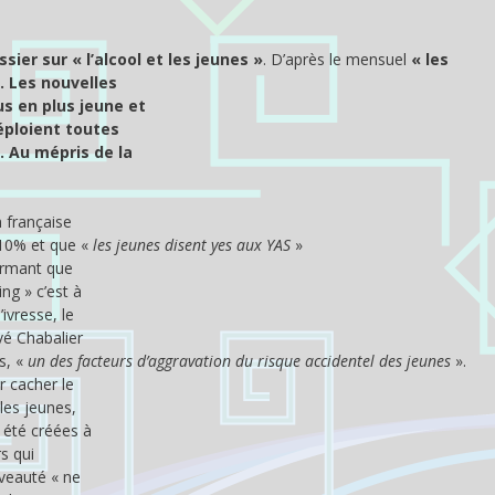
r sur « l’alcool et les jeunes »
. D’après le mensuel
« les
. Les nouvelles
s en plus jeune et
déploient toutes
. Au mépris de la
n française
 10% et que «
les jeunes disent yes aux YAS
»
firmant que
ng » c’est à
ivresse, le
vé Chabalier
s, «
un des facteurs d’aggravation du risque accidentel des jeunes
».
r cacher le
les jeunes,
 été créées à
s qui
uveauté « ne