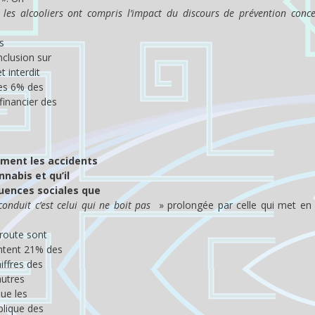
les alcooliers ont compris l’impact du discours de prévention conce
s
nclusion sur
t interdit
les 6% des
financier des
ement les accidents
nabis et qu’il
quences sociales que
 conduit c’est celui qui ne boit pas
» prolongée par celle qui met en
 route sont
entent 21% des
iffres des
autres
que les
plique des