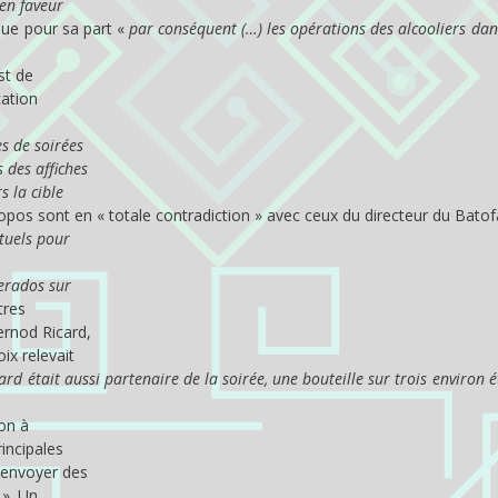
 en faveur
ique pour sa part «
par conséquent (…) les opérations des alcooliers dans
st de
cation
s de soirées
des affiches
s la cible
opos sont en « totale contradiction » avec ceux du directeur du Batof
tuels pour
perados sur
tres
ernod Ricard,
ix relevait
rd était aussi partenaire de la soirée, une bouteille sur trois environ é
ion à
rincipales
’envoyer des
 ». Un