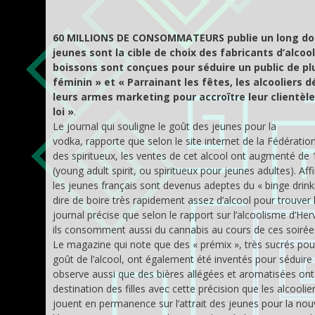
60 MILLIONS DE CONSOMMATEURS publie un long dossie
jeunes sont la cible de choix des fabricants d’alcool
boissons sont conçues pour séduire un public de plu
féminin » et « Parrainant les fêtes, les alcooliers 
leurs armes marketing pour accroître leur clientèle
loi »
.
Le journal qui souligne le goût des jeunes pour la
vodka, rapporte que selon le site internet de la Fédératio
des spiritueux, les ventes de cet alcool ont augmenté de
(young adult spirit, ou spiritueux pour jeunes adultes). Af
les jeunes français sont devenus adeptes du « binge drinki
dire de boire très rapidement assez d’alcool pour trouver l’
journal précise que selon le rapport sur l’alcoolisme d’Her
ils consomment aussi du cannabis au cours de ces soirée
Le magazine qui note que des « prémix », très sucrés pou
goût de l’alcool, ont également été inventés pour séduire 
observe aussi que des bières allégées et aromatisées ont
destination des filles avec cette précision que les alcoolier
jouent en permanence sur l’attrait des jeunes pour la no