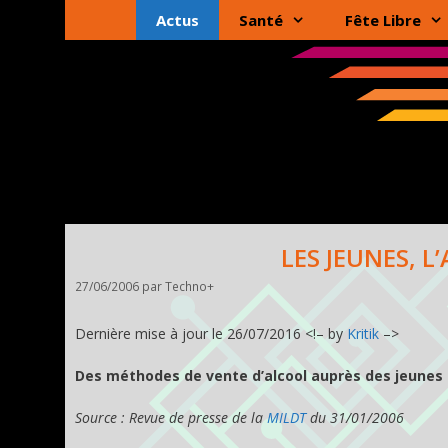
Aller
Actus
Santé
Fête Libre
au
contenu
LES JEUNES, L
27/06/2006
par
Techno+
Dernière mise à jour le 26/07/2016 <!– by
Kritik
–>
Des méthodes de vente d’alcool auprès des jeunes
Source : Revue de presse de la
MILDT
du 31/01/2006