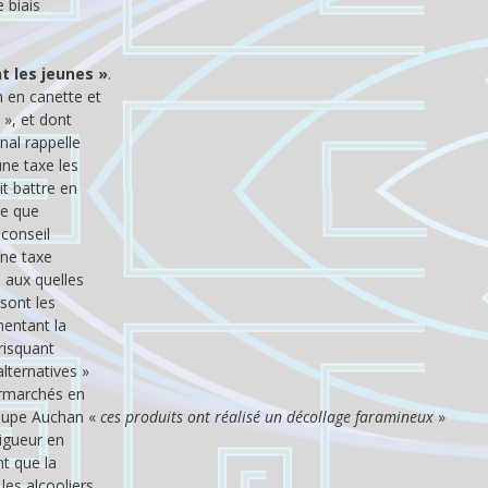
 biais
t les jeunes »
.
 en canette et
 », et dont
nal rappelle
ne taxe les
it battre en
te que
 conseil
une taxe
 aux quelles
 sont les
entant la
risquant
lternatives »
ermarchés en
roupe Auchan «
ces produits ont réalisé un décollage faramineux
»
vigueur en
nt que la
es alcooliers