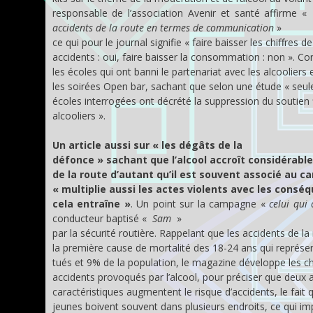
responsable de l’association Avenir et santé affirme «
accidents de la route en termes de communication
»
ce qui pour le journal signifie « faire baisser les chiffres de
accidents : oui, faire baisser la consommation : non ». Co
les écoles qui ont banni le partenariat avec les alcooliers e
les soirées Open bar, sachant que selon une étude « seu
écoles interrogées ont décrété la suppression du soutien 
alcooliers ».
Un article aussi sur « les dégâts de la
défonce » sachant que l’alcool accroît considérabl
de la route d’autant qu’il est souvent associé au can
« multiplie aussi les actes violents avec les consé
cela entraîne »
. Un point sur la campagne «
celui qui
conducteur baptisé «
Sam
»
par la sécurité routière. Rappelant que les accidents de la
la première cause de mortalité des 18-24 ans qui représ
tués et 9% de la population, le magazine développe les ch
accidents provoqués par l’alcool, pour préciser que deux 
caractéristiques augmentent le risque d’accidents, le fait 
jeunes boivent souvent dans plusieurs endroits, ce qui im