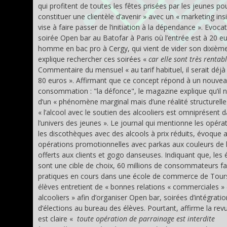
qui profitent de toutes les fêtes prisées par les jeunes po
constituer une clientèle d’avenir » avec un « marketing insi
vise à faire passer de l’initiation à la dépendance ». Evoca
soirée Open bar au Batofar à Paris où l’entrée est à 20 e
homme en bac pro à Cergy, qui vient de vider son dixième
explique rechercher ces soirées «
car elle sont très rentab
Commentaire du mensuel « au tarif habituel, il serait déjà
80 euros ». Affirmant que ce concept répond à un nouvea
consommation : "la défonce", le magazine explique qu’il n
d’un « phénomène marginal mais d’une réalité structurelle
« l’alcool avec le soutien des alcooliers est omniprésent 
l’univers des jeunes ». Le journal qui mentionne les opéra
les discothèques avec des alcools à prix réduits, évoque a
opérations promotionnelles avec parkas aux couleurs de
offerts aux clients et gogo danseuses. Indiquant que, les 
sont une cible de choix, 60 millions de consommateurs fai
pratiques en cours dans une école de commerce de Tours
élèves entretient de « bonnes relations « commerciales » 
alcooliers » afin d’organiser Open bar, soirées d’intégrati
d’élections au bureau des élèves. Pourtant, affirme la revue
est claire «
toute opération de parrainage est interdite