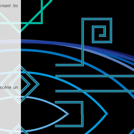
rnant les
 scène un