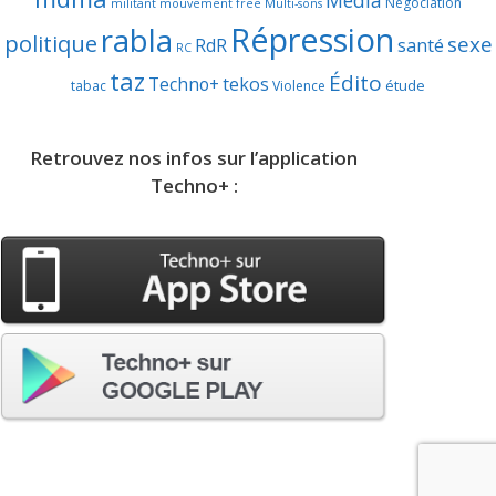
Négociation
militant
mouvement free
Multi-sons
Répression
rabla
politique
sexe
RdR
santé
RC
taz
Édito
Techno+
tekos
étude
tabac
Violence
Retrouvez nos infos sur l’application
Techno+ :