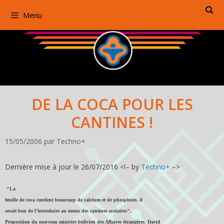
Aller
Menu
au
contenu
DE LA COCA POUR LES
CANTINES !
15/05/2006
par
Techno+
Dernière mise à jour le 26/07/2016 <!– by
Techno+
–>
"La
feuille de coca contient beaucoup de calcium et de phosphore, il
serait bon de l’introduire au menu des cantines scolaires".
Proposition du nouveau ministre bolivien des Affaires étrangères, David