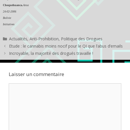
Choquehuanca.
Ansa
24-02-2006
Bolivie
Initiatives
Catégories
Actualités
,
Anti-Prohibition
,
Politique des Drogues
Etude : le cannabis moins nocif pour le QI que l’abus d’emails
Incroyable, la majorité des drogués travaille !
Laisser un commentaire
Commentaire