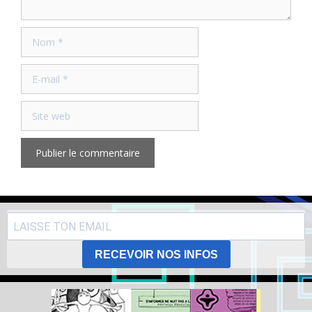
Nom
E-
mail
Site
web
RECEVOIR NOS INFOS