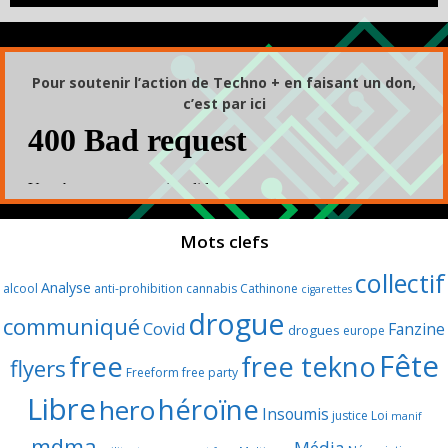
Pour soutenir l’action de Techno + en faisant un don,
c’est par ici
Mots clefs
collectif
Analyse
alcool
anti-prohibition
cannabis
Cathinone
cigarettes
drogue
communiqué
Covid
Fanzine
drogues
europe
Fête
free
free tekno
flyers
Freeform
free party
Libre
héroïne
hero
Insoumis
justice
Loi
manif
mdma
Média