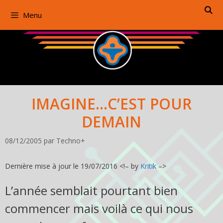
Aller
Menu
au
contenu
IMAGINE…C’EST POUR
DEMAIN
08/12/2005
par
Techno+
Dernière mise à jour le 19/07/2016 <!– by
Kritik
–>
L’année semblait pourtant bien
commencer mais voilà ce qui nous