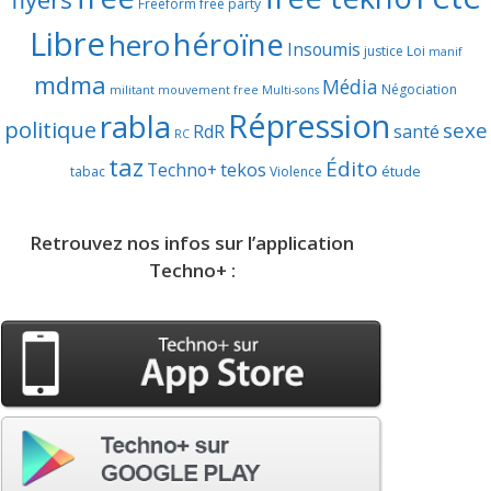
Freeform
free party
Libre
héroïne
hero
Insoumis
justice
Loi
manif
mdma
Média
Négociation
militant
mouvement free
Multi-sons
Répression
rabla
politique
sexe
RdR
santé
RC
taz
Édito
Techno+
tekos
étude
tabac
Violence
Retrouvez nos infos sur l’application
Techno+ :