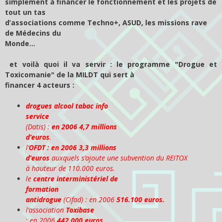
simplement à financer le fonctionnement et les projets de
tout un tas
d’associations comme Techno+, ASUD, les missions rave
de Médecins du
Monde…
et voilà quoi il va servir : le programme "Drogue et
Toxicomanie" de la MILDT qui sert à
financer 4 acteurs :
drogues alcool tabac info
service
(Datis) :
en 2006 4,7 millions
d’euros
.
l’
OFDT : en 2006 3,3 millions
d’euros
auxquels s’ajoute une subvention du REITOX
à hauteur de 110.000
euros.
le
centre interministériel de
formation
antidrogue
(Cifad) : en 2006
516.100
euros.
l’association
Toxibase
: en 2006
442.000
euros.