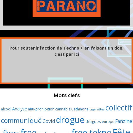
Pour soutenir l’action de Techno + en faisant un don,
c’est par ici
Mots clefs
collectif
Analyse
alcool
anti-prohibition
cannabis
Cathinone
cigarettes
drogue
communiqué
Covid
Fanzine
drogues
europe
Fête
free
free tekno
flyers