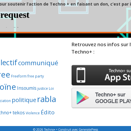
our soutenir l’action de Techno + en faisant un don, c’est par i
Retrouvez nos infos sur l
Techno+ :
lectif
communiqué
ree
Freeform
free party
oïne
Insoumis
justice
Loi
rabla
politique
iation
Édito
chno+
tekos
Violence
© 2026 Techno+
• Construit avec
GeneratePress