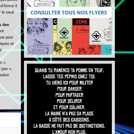
d’Armor il
 le seuil
s des
ent
que pour
iques et
t
s ».
d pas »,
selon