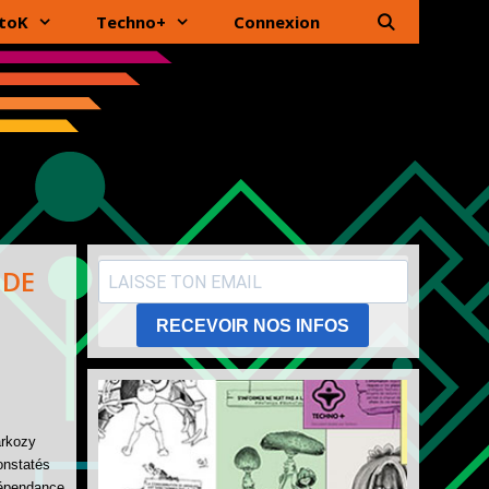
toK
Techno+
Connexion
 DE
RECEVOIR NOS INFOS
arkozy
onstatés
dépendance