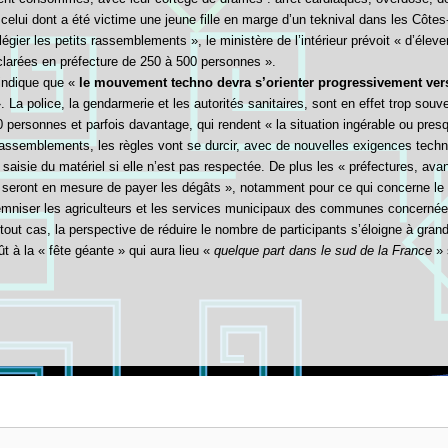
elui dont a été victime une jeune fille en marge d’un teknival dans les Côtes-
égier les petits rassemblements », le ministère de l’intérieur prévoit « d’élever
éclarées en préfecture de 250 à 500 personnes ».
 indique que «
le mouvement techno devra s’orienter progressivement ver
. La police, la gendarmerie et les autorités sanitaires, sont en effet trop souv
personnes et parfois davantage, qui rendent « la situation ingérable ou pres
assemblements, les règles vont se durcir, avec de nouvelles exigences techn
 saisie du matériel si elle n’est pas respectée. De plus les « préfectures, avan
rs seront en mesure de payer les dégâts », notamment pour ce qui concerne le
demniser les agriculteurs et les services municipaux des communes concernée
 tout cas, la perspective de réduire le nombre de participants s’éloigne à gran
à la « fête géante » qui aura lieu «
quelque part dans le sud de la France
» 