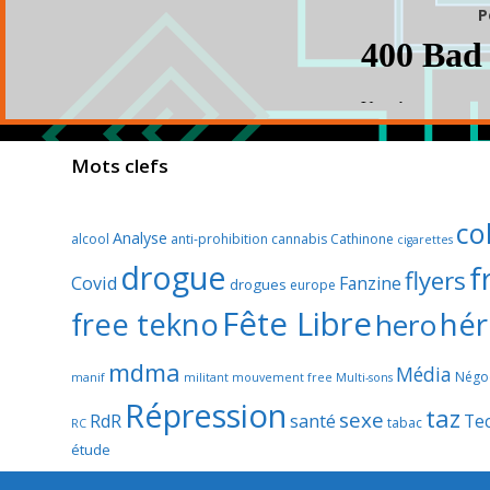
P
Mots clefs
col
Analyse
alcool
anti-prohibition
cannabis
Cathinone
cigarettes
drogue
f
flyers
Covid
Fanzine
drogues
europe
Fête Libre
hér
free tekno
hero
mdma
Média
Négoc
manif
militant
mouvement free
Multi-sons
Répression
taz
sexe
RdR
santé
Te
tabac
RC
étude