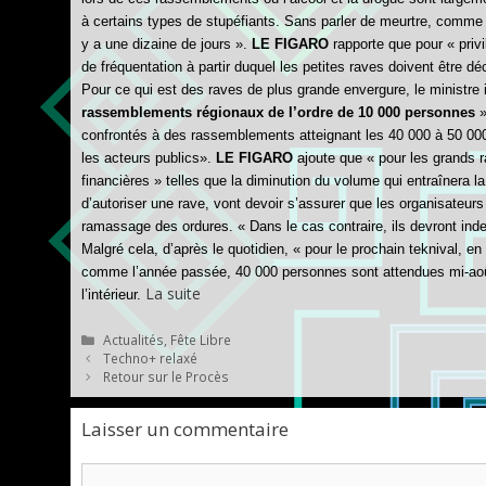
à certains types de stupéfiants. Sans parler de meurtre, comme c
y a une dizaine de jours ».
LE FIGARO
rapporte que pour « privil
de fréquentation à partir duquel les petites raves doivent être d
Pour ce qui est des raves de plus grande envergure, le ministre
rassemblements régionaux de l’ordre de 10 000 personnes
»
confrontés à des rassemblements atteignant les 40 000 à 50 000 
les acteurs publics».
LE FIGARO
ajoute que « pour les grands r
financières » telles que la diminution du volume qui entraînera la
d’autoriser une rave, vont devoir s’assurer que les organisateu
ramassage des ordures. « Dans le cas contraire, ils devront in
Malgré cela, d’après le quotidien, « pour le prochain teknival, en
comme l’année passée, 40 000 personnes sont attendues mi-août 
La suite
l’intérieur.
Catégories
Actualités
,
Fête Libre
Techno+ relaxé
Retour sur le Procès
Laisser un commentaire
Commentaire