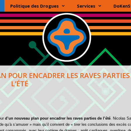
Politique des Drogues
Services
DoKenS
N POUR ENCADRER LES RAVES PARTIES
L’ÉTÉ
ieur
d’un nouveau plan pour encadrer les raves parties de l’été
. Nicolas S
de qu’à s’amuser » mais qu’il convient de « tirer les conclusions des excès c
ement consommés, avec leur cortège de drames : arrêt cardiaques, overdose, 