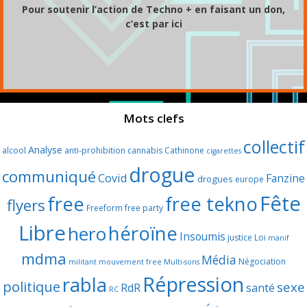
Pour soutenir l’action de Techno + en faisant un don,
c’est par ici
Mots clefs
collectif
Analyse
alcool
anti-prohibition
cannabis
Cathinone
cigarettes
drogue
communiqué
Covid
Fanzine
drogues
europe
Fête
free
free tekno
flyers
Freeform
free party
Libre
héroïne
hero
Insoumis
justice
Loi
manif
mdma
Média
Négociation
militant
mouvement free
Multi-sons
Répression
rabla
politique
sexe
RdR
santé
RC