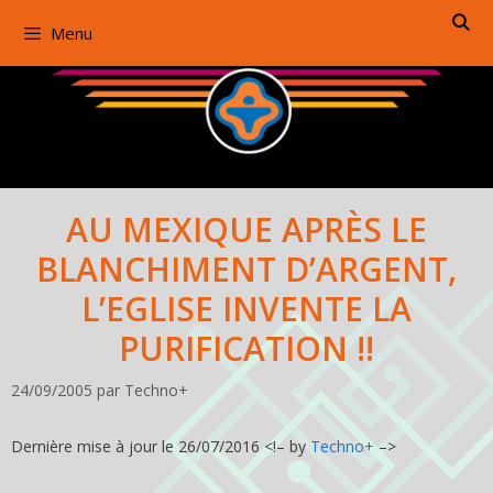
Aller
Menu
au
contenu
AU MEXIQUE APRÈS LE
BLANCHIMENT D’ARGENT,
L’EGLISE INVENTE LA
PURIFICATION !!
24/09/2005
par
Techno+
Dernière mise à jour le 26/07/2016 <!– by
Techno+
–>