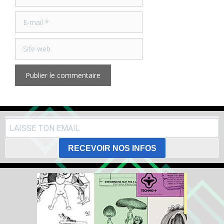
E-
mail
Site
web
RECEVOIR NOS INFOS