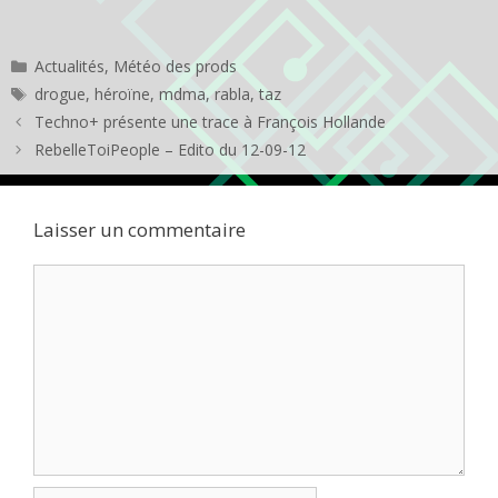
Catégories
Actualités
,
Météo des prods
Étiquettes
drogue
,
héroïne
,
mdma
,
rabla
,
taz
Techno+ présente une trace à François Hollande
RebelleToiPeople – Edito du 12-09-12
Laisser un commentaire
Commentaire
Nom