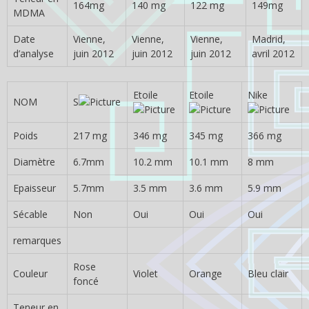
164mg
140 mg
122 mg
149mg
MDMA
Date
Vienne,
Vienne,
Vienne,
Madrid,
d’analyse
juin 2012
juin 2012
juin 2012
avril 2012
Etoile
Etoile
Nike
NOM
S
Poids
217 mg
346 mg
345 mg
366 mg
Diamètre
6.7mm
10.2 mm
10.1 mm
8 mm
Epaisseur
5.7mm
3.5 mm
3.6 mm
5.9 mm
Sécable
Non
Oui
Oui
Oui
remarques
Rose
Couleur
Violet
Orange
Bleu clair
foncé
Teneur en