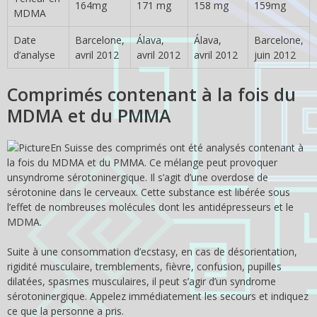
164mg
171 mg
158 mg
159mg
MDMA
Date
Barcelone,
Álava,
Álava,
Barcelone,
d’analyse
avril 2012
avril 2012
avril 2012
juin 2012
Comprimés contenant à la fois du
MDMA et du PMMA
En Suisse des comprimés ont été analysés contenant à
la fois du MDMA et du PMMA. Ce mélange peut provoquer
unsyndrome sérotoninergique. Il s’agit d’une overdose de
sérotonine dans le cerveaux. Cette substance est libérée sous
l’effet de nombreuses molécules dont les antidépresseurs et le
MDMA.
Suite à une consommation d’ecstasy, en cas de désorientation,
rigidité musculaire, tremblements, fièvre, confusion, pupilles
dilatées, spasmes musculaires, il peut s’agir d’un syndrome
sérotoninergique. Appelez immédiatement les secours et indiquez
ce que la personne a pris.