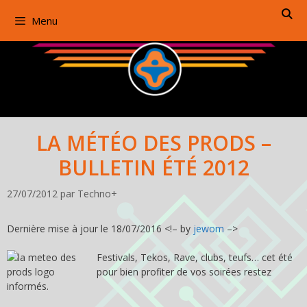
Aller
Menu
au
contenu
LA MÉTÉO DES PRODS –
BULLETIN ÉTÉ 2012
27/07/2012
par
Techno+
Dernière mise à jour le 18/07/2016 <!– by
jewom
–>
Festivals, Tekos, Rave, clubs, teufs… cet été
pour bien profiter de vos soirées restez
informés.