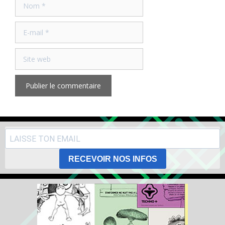
E-
mail
Site
web
RECEVOIR NOS INFOS