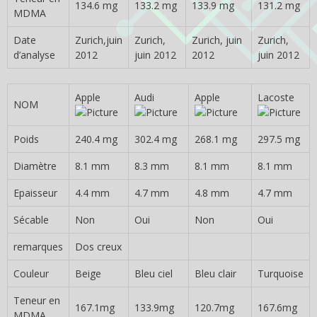
134.6 mg
133.2 mg
133.9 mg
131.2 mg
MDMA
Date
Zurich,juin
Zurich,
Zurich, juin
Zurich,
d’analyse
2012
juin 2012
2012
juin 2012
Apple
Audi
Apple
Lacoste
NOM
Poids
240.4 mg
302.4 mg
268.1 mg
297.5 mg
Diamètre
8.1 mm
8.3 mm
8.1 mm
8.1 mm
Epaisseur
4.4 mm
4.7 mm
4.8 mm
4.7 mm
Sécable
Non
Oui
Non
Oui
remarques
Dos creux
Couleur
Beige
Bleu ciel
Bleu clair
Turquoise
Teneur en
167.1mg
133.9mg
120.7mg
167.6mg
MDMA