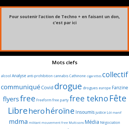
Pour soutenir l’action de Techno + en faisant un don,
c’est par ici
Mots clefs
collectif
Analyse
alcool
anti-prohibition
cannabis
Cathinone
cigarettes
drogue
communiqué
Covid
Fanzine
drogues
europe
Fête
free
free tekno
flyers
Freeform
free party
Libre
héroïne
hero
Insoumis
justice
Loi
manif
mdma
Média
Négociation
militant
mouvement free
Multi-sons