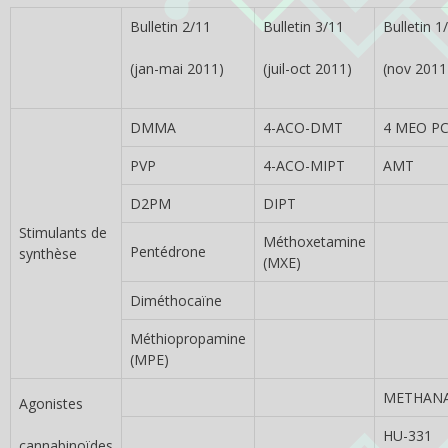
Bulletin 2/11
Bulletin 3/11
Bulletin 1
(jan-mai 2011)
(juil-oct 2011)
(nov 2011-
DMMA
4-ACO-DMT
4 MEO P
PVP
4-ACO-MIPT
AMT
D2PM
DIPT
Stimulants de
Méthoxetamine
Pentédrone
synthèse
(MXE)
Diméthocaïne
Méthiopropamine
(MPE)
METHAN
Agonistes
HU-331
cannabinoïdes