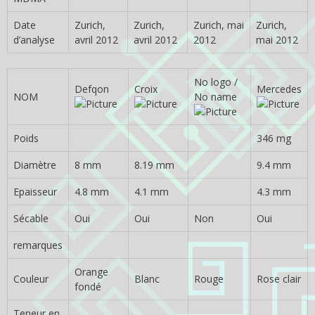
Date
Zurich,
Zurich,
Zurich, mai
Zurich,
d’analyse
avril 2012
avril 2012
2012
mai 2012
No logo /
Defqon
Croix
Mercedes
NOM
No name
Poids
346 mg
Diamètre
8 mm
8.19 mm
9.4 mm
Epaisseur
4.8 mm
4.1 mm
4.3 mm
Sécable
Oui
Oui
Non
Oui
remarques
Orange
Couleur
Blanc
Rouge
Rose clair
fondé
Teneur en