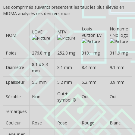
Les comprimés suivants présentent les taux les plus élevés en
MDMA analysés ces derniers mois :
Louis
No name
LOVE
MTV
NOM
Vuitton LV
/ No logo
Poids
276.8 mg
252.8 mg
318.1 mg
311.9 mg
8.1 x 8.3
Diamètre
8.1 mm
8.4 mm
9.1 mm
mm
Epaisseur
5.3 mm
5.2 mm
5.2 mm
3.9 mm
Oui +
Sécable
Non
Oui
Oui
symbol ®
remarques
–
–
–
–
Couleur
Rose
Rose
Rouge
Blanc
Teneur en