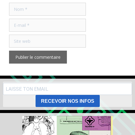
Nom
E-
mail
Site
web
RECEVOIR NOS INFOS