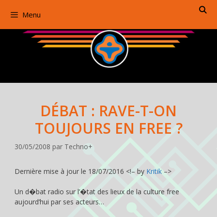
Aller
Menu
au
contenu
DÉBAT : RAVE-T-ON
TOUJOURS EN FREE ?
30/05/2008
par
Techno+
Dernière mise à jour le 18/07/2016 <!– by
Kritik
–>
Un d�bat radio sur l’�tat des lieux de la culture free
aujourd’hui par ses acteurs…