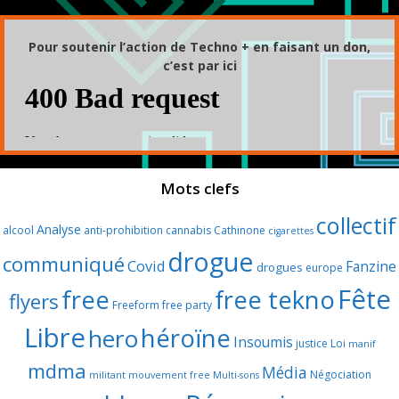
Pour soutenir l’action de Techno + en faisant un don,
c’est par ici
Mots clefs
collectif
Analyse
alcool
anti-prohibition
cannabis
Cathinone
cigarettes
drogue
communiqué
Covid
Fanzine
drogues
europe
Fête
free
free tekno
flyers
Freeform
free party
Libre
héroïne
hero
Insoumis
justice
Loi
manif
mdma
Média
Négociation
militant
mouvement free
Multi-sons