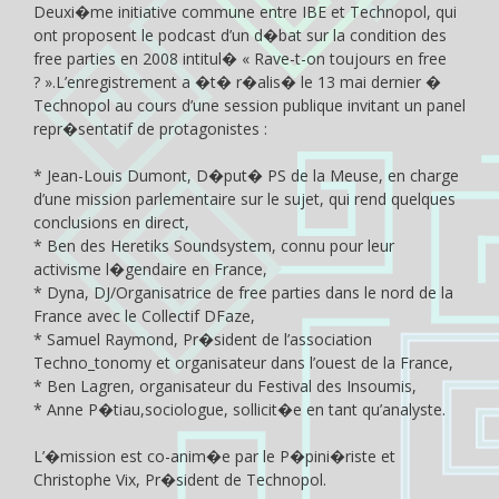
Deuxi�me initiative commune entre IBE et Technopol, qui
ont proposent le podcast d’un d�bat sur la condition des
free parties en 2008 intitul� « Rave-t-on toujours en free
? ».L’enregistrement a �t� r�alis� le 13 mai dernier �
Technopol au cours d’une session publique invitant un panel
repr�sentatif de protagonistes :
* Jean-Louis Dumont, D�put� PS de la Meuse, en charge
d’une mission parlementaire sur le sujet, qui rend quelques
conclusions en direct,
* Ben des Heretiks Soundsystem, connu pour leur
activisme l�gendaire en France,
* Dyna, DJ/Organisatrice de free parties dans le nord de la
France avec le Collectif DFaze,
* Samuel Raymond, Pr�sident de l’association
Techno_tonomy et organisateur dans l’ouest de la France,
* Ben Lagren, organisateur du Festival des Insoumis,
* Anne P�tiau,sociologue, sollicit�e en tant qu’analyste.
L’�mission est co-anim�e par le P�pini�riste et
Christophe Vix, Pr�sident de Technopol.