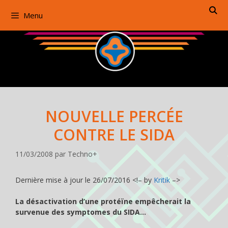
Aller
Menu
au
contenu
NOUVELLE PERCÉE
CONTRE LE SIDA
11/03/2008
par
Techno+
Dernière mise à jour le 26/07/2016 <!– by
Kritik
–>
La désactivation d’une protéïne empêcherait la
survenue des symptomes du SIDA…