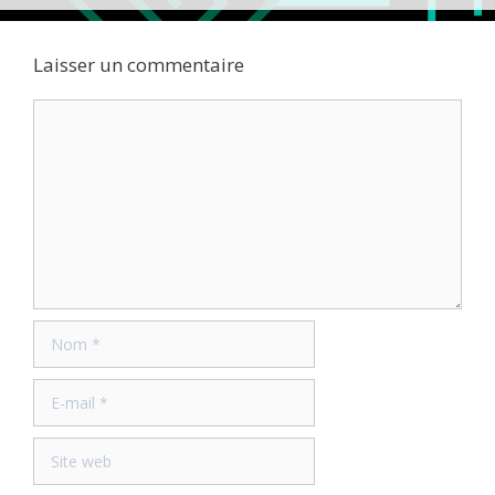
Laisser un commentaire
Commentaire
Nom
E-
mail
Site
web