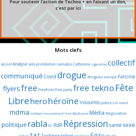
Pour soutenir l’action de Techno + en faisant un don,
c’est par ici
Mots clefs
collectif
Analyse
alcool
anti-prohibition
cannabis
Cathinone
cigarettes
drogue
communiqué
Covid
Fanzine
drogues
europe
Fête
free
free tekno
flyers
Freeform
free party
Libre
héroïne
hero
Insoumis
justice
Loi
manif
mdma
Média
Négociation
militant
mouvement free
Multi-sons
Répression
rabla
politique
sexe
RdR
santé
RC
taz
Édito
Techno+
tekos
étude