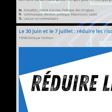
Catégories
Actualités
,
Article à la Une
,
Politique des Drogues
Étiquettes
communiqué
,
élection
,
politique
,
Répression
,
santé
Laisser un commentaire
Le 30 Juin et le 7 juillet : réduire les ris
19/06/2024
par
Techno+