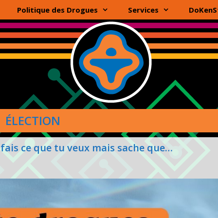
Politique des Drogues
Services
DoKenS
ÉLECTION
et, fais ce que tu veux mais sache que…