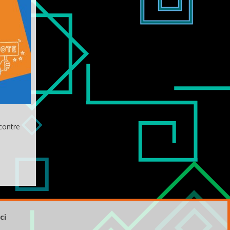
 contre
ci