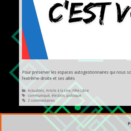
Pour préserver les espaces autogestionnaires qui nous sont si
l’extrême-droite et ses alliés
Catégories
Actualités
,
Article à la Une
,
Fête Libre
Étiquettes
communiqué
,
élection
,
politique
2 commentaires
P