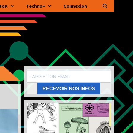
toK
Techno+
Connexion
RECEVOIR NOS INFOS