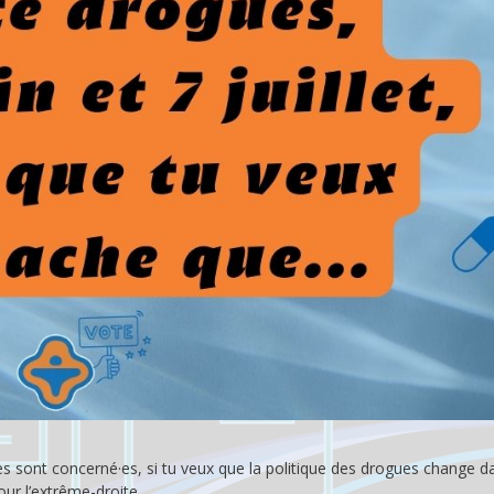
s sont concerné·es, si tu veux que la politique des drogues change da
ur l’extrême-droite.