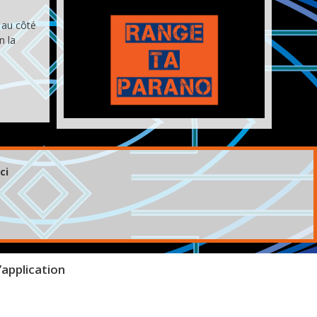
 au côté
n la
ci
’application