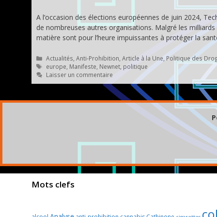
A l’occasion des élections européennes de juin 2024, Tec
de nombreuses autres organisations. Malgré les milliards
matière sont pour l’heure impuissantes à protéger la santé
Catégories
Actualités
,
Anti-Prohibition
,
Article à la Une
,
Politique des Dro
Étiquettes
europe
,
Manifeste
,
Newnet
,
politique
Laisser un commentaire
P
Mots clefs
col
Analyse
alcool
anti-prohibition
cannabis
Cathinone
cigarettes