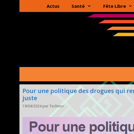
Aller
Actus
Santé
Fête Libre
au
contenu
Pour une politique des drogues qui ren
juste
19/04/2024
par
Techno+