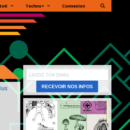
toK
Techno+
Connexion
RECEVOIR NOS INFOS
lus