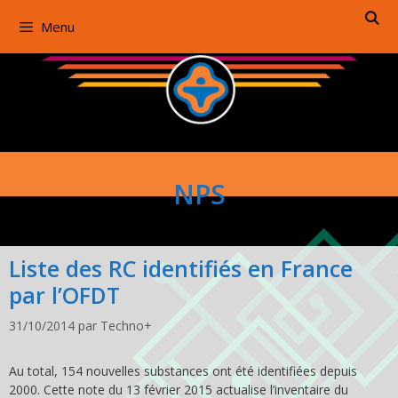
Aller
Menu
au
contenu
NPS
Liste des RC identifiés en France
par l’OFDT
31/10/2014
par
Techno+
Au total, 154 nouvelles substances ont été identifiées depuis
2000. Cette note du 13 février 2015 actualise l’inventaire du