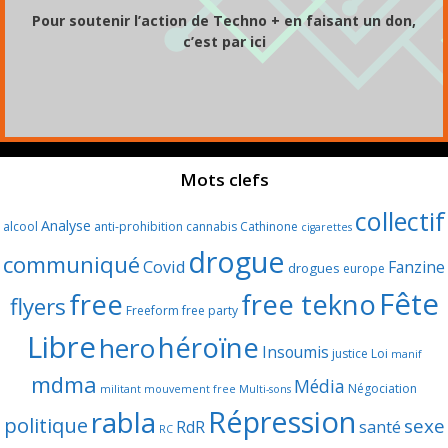
Pour soutenir l’action de Techno + en faisant un don,
c’est par ici
Mots clefs
collectif
Analyse
alcool
anti-prohibition
cannabis
Cathinone
cigarettes
drogue
communiqué
Covid
Fanzine
drogues
europe
Fête
free
free tekno
flyers
Freeform
free party
Libre
héroïne
hero
Insoumis
justice
Loi
manif
mdma
Média
Négociation
militant
mouvement free
Multi-sons
Répression
rabla
politique
sexe
RdR
santé
RC