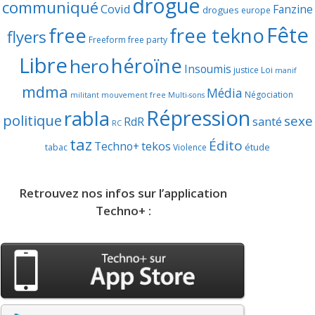
drogue
communiqué
Covid
Fanzine
drogues
europe
Fête
free
free tekno
flyers
Freeform
free party
Libre
héroïne
hero
Insoumis
justice
Loi
manif
mdma
Média
Négociation
militant
mouvement free
Multi-sons
Répression
rabla
politique
sexe
RdR
santé
RC
taz
Édito
Techno+
tekos
étude
tabac
Violence
Retrouvez nos infos sur l’application
Techno+ :