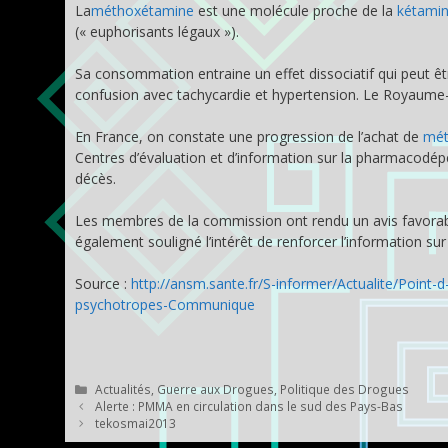
La
méthoxétamine
est une molécule proche de la
kétami
(« euphorisants légaux »).
Sa consommation entraine un effet dissociatif qui peut 
confusion avec tachycardie et hypertension. Le Royaume-
En France, on constate une progression de l’achat de
mét
Centres d’évaluation et d’information sur la pharmacodé
décès.
Les membres de la commission ont rendu un avis favorab
également souligné l’intérêt de renforcer l’information sur l
Source :
http://ansm.sante.fr/S-informer/Actualite/Point-
psychotropes-Communique
Catégories
Actualités
,
Guerre aux Drogues
,
Politique des Drogues
Alerte : PMMA en circulation dans le sud des Pays-Bas
tekosmai2013