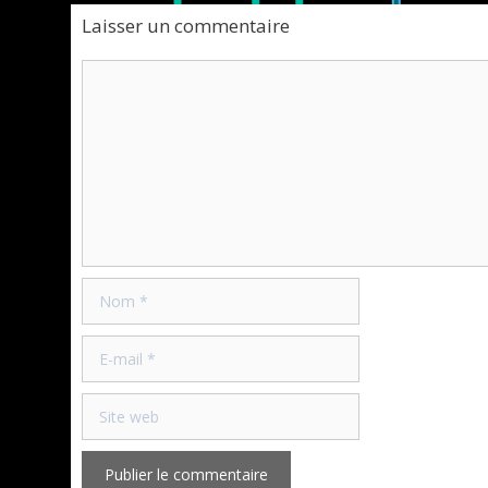
Laisser un commentaire
Commentaire
Nom
E-
mail
Site
web