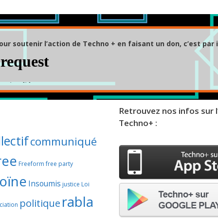
our soutenir l’action de Techno + en faisant un don, c’est par i
Retrouvez nos infos sur l
Techno+ :
lectif
communiqué
ree
Freeform
free party
oïne
Insoumis
justice
Loi
rabla
politique
iation