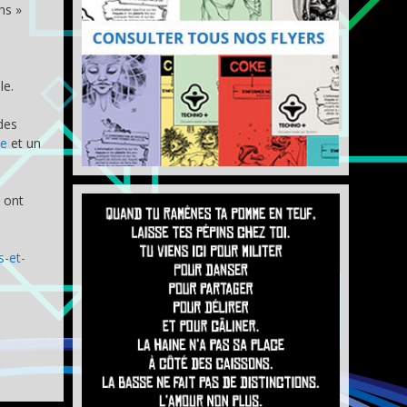
hs »
le.
des
e
et un
s ont
s-et-