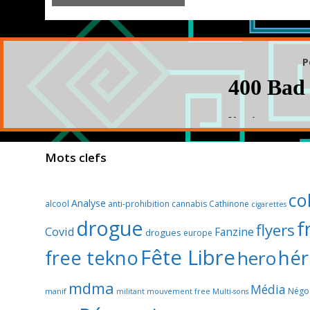
P
Mots clefs
col
Analyse
alcool
anti-prohibition
cannabis
Cathinone
cigarettes
drogue
f
flyers
Covid
Fanzine
drogues
europe
Fête Libre
hér
free tekno
hero
mdma
Média
Négoc
manif
militant
mouvement free
Multi-sons