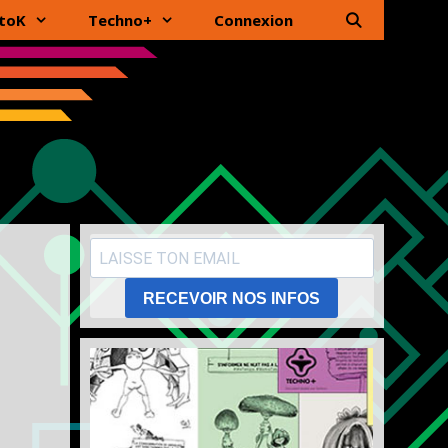
toK
Techno+
Connexion
RECEVOIR NOS INFOS