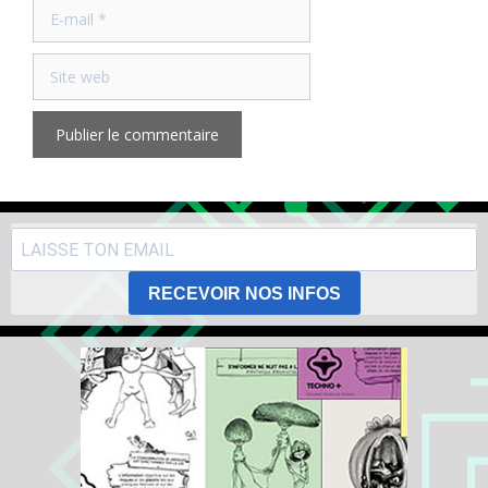
E-
mail
Site
web
RECEVOIR NOS INFOS