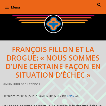
Aller
Menu
au
contenu
FRANÇOIS FILLON ET LA
DROGUE: « NOUS SOMMES
D’UNE CERTAINE FAÇON EN
SITUATION D’ÉCHEC »
20/08/2008
par
Techno+
Dernière mise à jour le 26/07/2016 <!– by
Kritik
–>
En France comme partout, si la guerre à la drogue échoue