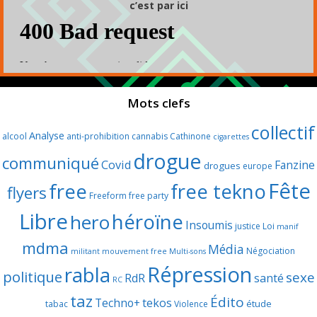
c’est par ici
Mots clefs
collectif
Analyse
alcool
anti-prohibition
cannabis
Cathinone
cigarettes
drogue
communiqué
Covid
Fanzine
drogues
europe
Fête
free
free tekno
flyers
Freeform
free party
Libre
héroïne
hero
Insoumis
justice
Loi
manif
mdma
Média
Négociation
militant
mouvement free
Multi-sons
Répression
rabla
politique
sexe
RdR
santé
RC
taz
Édito
Techno+
tekos
étude
tabac
Violence