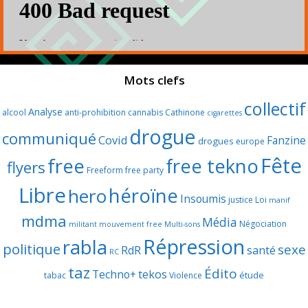
Mots clefs
collectif
Analyse
alcool
anti-prohibition
cannabis
Cathinone
cigarettes
drogue
communiqué
Covid
Fanzine
drogues
europe
Fête
free
free tekno
flyers
Freeform
free party
Libre
héroïne
hero
Insoumis
justice
Loi
manif
mdma
Média
Négociation
militant
mouvement free
Multi-sons
Répression
rabla
politique
sexe
RdR
santé
RC
taz
Édito
Techno+
tekos
étude
tabac
Violence