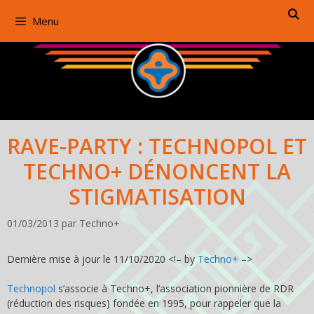
Aller
Menu
au
contenu
RAVE-PARTY : TECHNOPOL ET
TECHNO+ DÉNONCENT LA
STIGMATISATION
01/03/2013
par
Techno+
Dernière mise à jour le 11/10/2020 <!– by
Techno+
–>
Technopol
s’associe à Techno+, l’association pionnière de RDR
(réduction des risques) fondée en 1995, pour rappeler que la