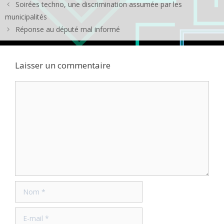
Soirées techno, une discrimination assumée par les
municipalités
Réponse au député mal informé
Laisser un commentaire
Commentaire
Nom
E-
mail