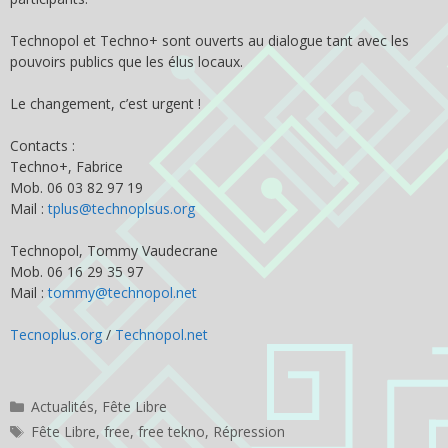
Technopol et Techno+ sont ouverts au dialogue tant avec les
pouvoirs publics que les élus locaux.
Le changement, c’est urgent !
Contacts :
Techno+, Fabrice
Mob. 06 03 82 97 19
Mail :
tplus@technoplsus.org
Technopol, Tommy Vaudecrane
Mob. 06 16 29 35 97
Mail :
tommy@technopol.net
Tecnoplus.org
/
Technopol.net
Catégories
Actualités
,
Fête Libre
Étiquettes
Fête Libre
,
free
,
free tekno
,
Répression