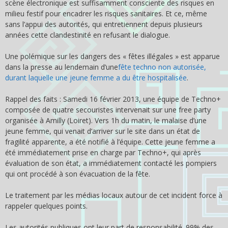
scène électronique est suffisamment consciente des risques en
milieu festif pour encadrer les risques sanitaires. Et ce, même
sans l’appui des autorités, qui entretiennent depuis plusieurs
années cette clandestinité en refusant le dialogue.
Une polémique sur les dangers des « fêtes illégales » est apparue
dans la presse au lendemain d’une
fête techno non autorisée,
durant laquelle une jeune femme a du être hospitalisée
.
Rappel des faits : Samedi 16 février 2013, une équipe de Techno+
composée de quatre secouristes intervenait sur une free party
organisée à Amilly (Loiret). Vers 1h du matin, le malaise d’une
jeune femme, qui venait d’arriver sur le site dans un état de
fragilité apparente, a été notifié à l’équipe. Cette jeune femme a
été immédiatement prise en charge par Techno+, qui après
évaluation de son état, a immédiatement contacté les pompiers
qui ont procédé à son évacuation de la fête.
Le traitement par les médias locaux autour de cet incident force à
rappeler quelques points.
Les autorités publiques ont leur part de responsabilité. 99% des