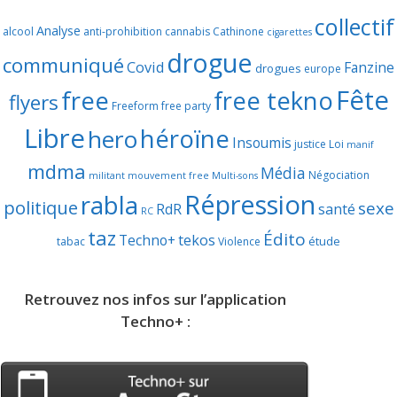
collectif
Analyse
alcool
anti-prohibition
cannabis
Cathinone
cigarettes
drogue
communiqué
Covid
Fanzine
drogues
europe
Fête
free
free tekno
flyers
Freeform
free party
Libre
héroïne
hero
Insoumis
justice
Loi
manif
mdma
Média
Négociation
militant
mouvement free
Multi-sons
Répression
rabla
politique
sexe
RdR
santé
RC
taz
Édito
Techno+
tekos
étude
tabac
Violence
Retrouvez nos infos sur l’application
Techno+ :