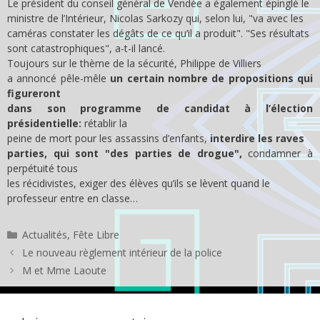
Le président du conseil général de Vendée a également épinglé le
ministre de l’Intérieur, Nicolas Sarkozy qui, selon lui, "va avec les
caméras constater les dégâts de ce qu’il a produit". "Ses résultats
sont catastrophiques", a-t-il lancé.
Toujours sur le thème de la sécurité, Philippe de Villiers
a annoncé pêle-mêle
un certain nombre de propositions qui
figureront
dans son programme de candidat à l’élection
présidentielle:
rétablir la
peine de mort pour les assassins d’enfants,
interdire les raves
parties, qui sont "des parties de drogue",
condamner à
perpétuité tous
les récidivistes, exiger des élèves qu’ils se lèvent quand le
professeur entre en classe…
Catégories
Actualités
,
Fête Libre
Le nouveau règlement intérieur de la police
M et Mme Laoute