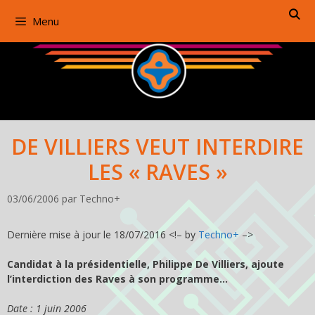
Aller
Menu
au
contenu
DE VILLIERS VEUT INTERDIRE
LES « RAVES »
03/06/2006
par
Techno+
Dernière mise à jour le 18/07/2016 <!– by
Techno+
–>
Candidat à la présidentielle, Philippe De Villiers, ajoute
l’interdiction des Raves à son programme…
Date : 1 juin 2006