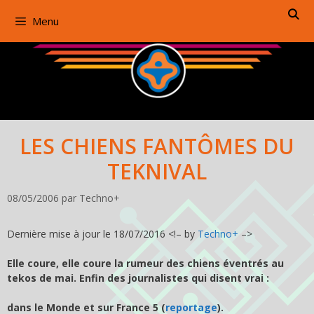
Aller
Menu
au
contenu
LES CHIENS FANTÔMES DU
TEKNIVAL
08/05/2006
par
Techno+
Dernière mise à jour le 18/07/2016 <!– by
Techno+
–>
Elle coure, elle coure la rumeur des chiens éventrés au
tekos de mai. Enfin des journalistes qui disent vrai :
dans le Monde et sur France 5 (
reportage
).