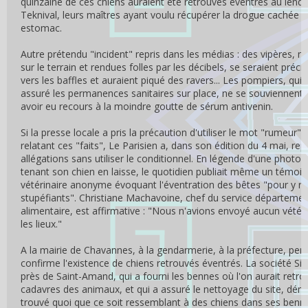
quinzaine de ces chiens auraient été retrouvés éventrés au lend
Teknival, leurs maîtres ayant voulu récupérer la drogue cachée d
estomac.
Autre prétendu "incident" repris dans les médias : des vipères,
sur le terrain et rendues folles par les décibels, se seraient préci
vers les baffles et auraient piqué des ravers... Les pompiers, qui 
assuré les permanences sanitaires sur place, ne se souviennent
avoir eu recours à la moindre goutte de sérum antivenin.
Si la presse locale a pris la précaution d'utiliser le mot "rumeur" 
relatant ces "faits", Le Parisien a, dans son édition du 4 mai, rep
allégations sans utiliser le conditionnel. En légende d'une photo 
tenant son chien en laisse, le quotidien publiait même un témoi
vétérinaire anonyme évoquant l'éventration des bêtes "pour y ré
stupéfiants". Christiane Machavoine, chef du service départemen
alimentaire, est affirmative : "Nous n'avions envoyé aucun vétéri
les lieux."
A la mairie de Chavannes, à la gendarmerie, à la préfecture, pe
confirme l'existence de chiens retrouvés éventrés. La société Sit
près de Saint-Amand, qui a fourni les bennes où l'on aurait retro
cadavres des animaux, et qui a assuré le nettoyage du site, dém
trouvé quoi que ce soit ressemblant à des chiens dans ses benn