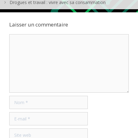
Drogues et travail : vivre avec sa consammation
Laisser un commentaire
Commentaire
Nom
E-
mail
Site
web