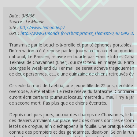
Date : 3/5/06
Source : Le Monde
Site : 
http://www.lemonde.fr/
URL : 
http://www.lemonde.fr/web/imprimer_element/0,40-0@2-32
Transmise par le bouche-à-oreille et par téléphones portables,
l'information a été reprise par les journaux locaux et un quotidie
national, Le Parisien, relayée en boucle par France Info et Canal+
Teknival de Chavannes (Cher), qui s'est tenu en marge du Print
Bourges le week-end du 1er mai, se serait achevé tragiquement
de deux personnes, et... d'une quinzaine de chiens retrouvés éve
Or seule la mort de Laetitia, une jeune fille de 22 ans, décédée 
overdose, a été établie. Le reste relève du fantasme. Contrairem
qu'ont écrit certains journaux locaux, mercredi 3 mai, il n'y a jam
de second mort. Pas plus que de chiens éventrés.
Depuis quelques jours, autour des champs de Chavannes, le brui
des dealers arrivaient sur place avec des chiens dont les estoma
lestés de drogue, afin d'échapper à la fouille. Une pratique coura
connue des pompiers et des gendarmes, disait-on. Selon la rum