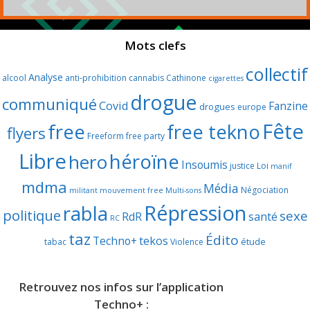
Mots clefs
collectif
Analyse
alcool
anti-prohibition
cannabis
Cathinone
cigarettes
drogue
communiqué
Covid
Fanzine
drogues
europe
Fête
free
free tekno
flyers
Freeform
free party
Libre
héroïne
hero
Insoumis
justice
Loi
manif
mdma
Média
Négociation
militant
mouvement free
Multi-sons
Répression
rabla
politique
sexe
RdR
santé
RC
taz
Édito
Techno+
tekos
étude
tabac
Violence
Retrouvez nos infos sur l’application
Techno+ :