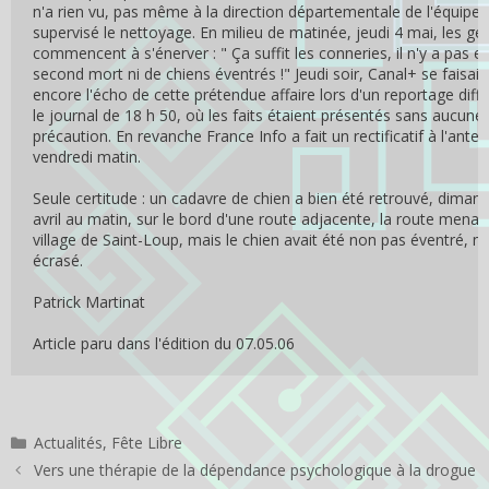
n'a rien vu, pas même à la direction départementale de l'équipem
supervisé le nettoyage. En milieu de matinée, jeudi 4 mai, les g
commencent à s'énerver : " Ça suffit les conneries, il n'y a pas e
second mort ni de chiens éventrés !" Jeudi soir, Canal+ se faisait
encore l'écho de cette prétendue affaire lors d'un reportage diff
le journal de 18 h 50, où les faits étaient présentés sans aucune
précaution. En revanche France Info a fait un rectificatif à l'ante
vendredi matin.
Seule certitude : un cadavre de chien a bien été retrouvé, diman
avril au matin, sur le bord d'une route adjacente, la route menan
village de Saint-Loup, mais le chien avait été non pas éventré, m
écrasé.
Patrick Martinat
Article paru dans l'édition du 07.05.06
Catégories
Actualités
,
Fête Libre
Vers une thérapie de la dépendance psychologique à la drogue