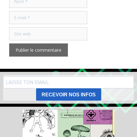
E-
mail
Site
web
RECEVOIR NOS INFOS