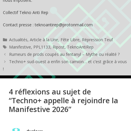
nous imposent.
Collectif Tekno Anti Rep
Contact presse : teknoantirep@protonmail.com
Catégories
Actualités
,
Article à la Une
,
Fête Libre
,
Répression Teuf
Étiquettes
Manifestive
,
PPL1133
,
Ripost
,
TeknoAntiRep
Rumeurs de prods coupés au fentanyl – Mythe ou réalité ?
Techno+ sud-ouest a enfin son camion… et c’est grâce à vous
!
4 réflexions au sujet de
“Techno+ appelle à rejoindre la
Manifestive 2026”