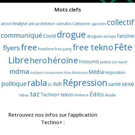
Mots clefs
collectif
Analyse
alcool
anti-prohibition
cannabis
Cathinone
cigarettes
drogue
communiqué
Covid
Fanzine
drogues
europe
Fête
free
free tekno
flyers
Freeform
free party
Libre
héroïne
hero
Insoumis
justice
Loi
manif
mdma
Média
Négociation
militant
mouvement free
Multi-sons
Répression
rabla
politique
sexe
RdR
santé
RC
taz
Édito
Techno+
tekos
étude
tabac
Violence
Retrouvez nos infos sur l’application
Techno+ :