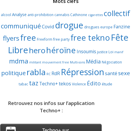
Mots clefs
collectif
Analyse
alcool
anti-prohibition
cannabis
Cathinone
cigarettes
drogue
communiqué
Covid
Fanzine
drogues
europe
Fête
free
free tekno
flyers
Freeform
free party
Libre
héroïne
hero
Insoumis
justice
Loi
manif
mdma
Média
Négociation
militant
mouvement free
Multi-sons
Répression
rabla
politique
sexe
RdR
santé
RC
taz
Édito
Techno+
tekos
étude
tabac
Violence
Retrouvez nos infos sur l’application
Techno+ :