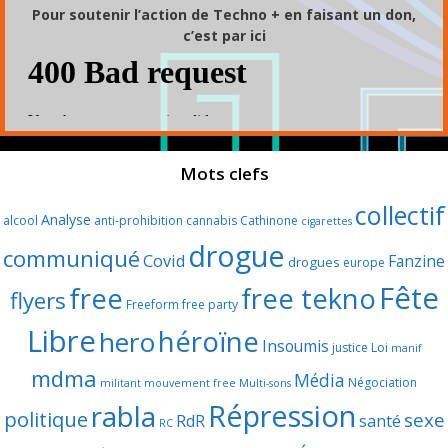
Pour soutenir l’action de Techno + en faisant un don,
c’est par ici
Mots clefs
collectif
Analyse
alcool
anti-prohibition
cannabis
Cathinone
cigarettes
drogue
communiqué
Covid
Fanzine
drogues
europe
Fête
free
free tekno
flyers
Freeform
free party
Libre
héroïne
hero
Insoumis
justice
Loi
manif
mdma
Média
Négociation
militant
mouvement free
Multi-sons
Répression
rabla
politique
sexe
RdR
santé
RC